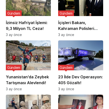
Gündem
Gündem
İzinsiz Hafriyat İşlemi:
İçişleri Bakanı,
9,3 Milyon TL Ceza!
Kahraman Polisleri
Ziyaret Etti
3 ay önce
3 ay önce
Gündem
Gündem
Yunanistan’da Zeybek
23 İlde Dev Operasyon:
Tartışması Alevlendi!
405 Gözaltı!
3 ay önce
3 ay önce