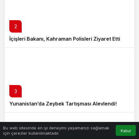
2
İçişleri Bakanı, Kahraman Polisleri Ziyaret Etti
3
Yunanistan’da Zeybek Tartışması Alevlendi!
Bu web sitesinde en iyi deneyimi yaşamanızı sağlamak
Kabul
için çerezler kullanılmaktadır.