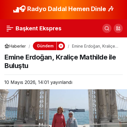
İstanbul’da Bahar
🎧 Radyo Daldal Hemen Dinle 🎶
Paylaş
Sıcaklığı, Yaz Alarmı!
Başkent Ekspres
Gündem
Haberler
Emine Erdoğan, Kraliçe
Mathilde ile Buluştu
Emine Erdoğan, Kraliçe Mathilde ile
Buluştu
10 Mayıs 2026, 14:01
yayınlandı