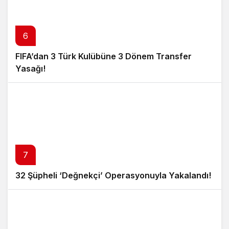
6
FIFA’dan 3 Türk Kulübüne 3 Dönem Transfer
Yasağı!
7
32 Şüpheli ‘Değnekçi’ Operasyonuyla Yakalandı!