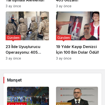
3 ay önce
3 ay önce
Gündem
Gündem
23 İlde Uyuşturucu
19 Yıldır Kayıp Denizci
Operasyonu: 405
İçin 100 Bin Dolar Ödül!
Gözaltı!
3 ay önce
3 ay önce
Manşet