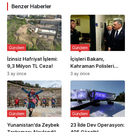
Benzer Haberler
Gündem
Gündem
İzinsiz Hafriyat İşlemi:
İçişleri Bakanı,
9,3 Milyon TL Ceza!
Kahraman Polisleri
Ziyaret Etti
3 ay önce
3 ay önce
Gündem
Gündem
Yunanistan’da Zeybek
23 İlde Dev Operasyon:
Tartışması Alevlendi!
405 Gözaltı!