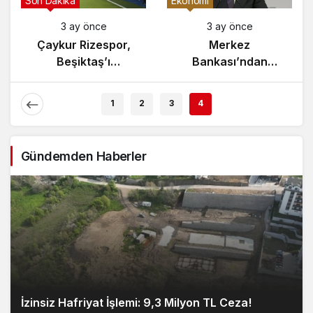
Son Dakika
Ekonomi
3 ay önce
3 ay önce
Çaykur Rizespor,
Merkez
Beşiktaş’ı
Bankası’ndan
Ağırlıyor!
Enflasyon Raporu
Açıklaması
1
2
3
4
Gündemden Haberler
İzinsiz Hafriyat İşlemi: 9,3 Milyon TL Ceza!