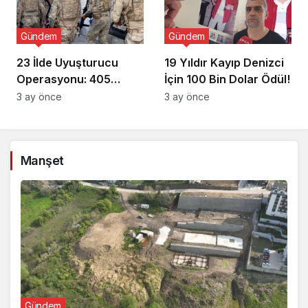
Gündem
Gündem
23 İlde Uyuşturucu
19 Yıldır Kayıp Denizci
Operasyonu: 405
İçin 100 Bin Dolar Ödül!
Gözaltı!
3 ay önce
3 ay önce
Manşet
Gündem