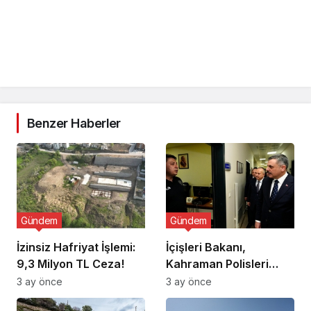
Benzer Haberler
Gündem
Gündem
İzinsiz Hafriyat İşlemi:
İçişleri Bakanı,
9,3 Milyon TL Ceza!
Kahraman Polisleri
Ziyaret Etti
3 ay önce
3 ay önce