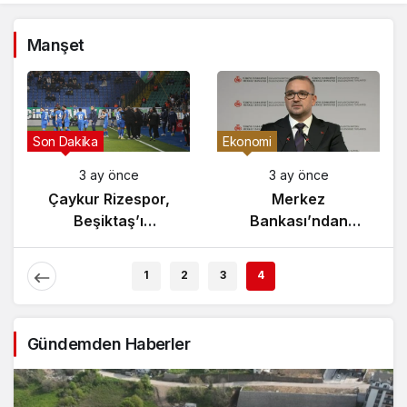
Manşet
Son Dakika
Ekonomi
3 ay önce
3 ay önce
Çaykur Rizespor,
Merkez
Beşiktaş’ı
Bankası’ndan
Ağırlıyor!
Enflasyon Raporu
Açıklaması
1
2
3
4
Gündemden Haberler