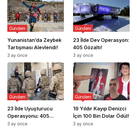
Gündem
Gündem
Yunanistan’da Zeybek
23 İlde Dev Operasyon:
Tartışması Alevlendi!
405 Gözaltı!
3 ay önce
3 ay önce
Gündem
Gündem
23 İlde Uyuşturucu
19 Yıldır Kayıp Denizci
Operasyonu: 405
İçin 100 Bin Dolar Ödül!
Gözaltı!
3 ay önce
3 ay önce