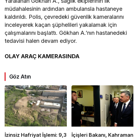
Yaralanan Gökhan A., sağlık ekiplerinin ilk
müdahalesinin ardından ambulansla hastaneye
kaldırıldı. Polis, çevredeki güvenlik kameralarını
inceleyerek kaçan şüphelileri yakalamak için
çalışmalarını başlattı. Gökhan A.’nın hastanedeki
tedavisi halen devam ediyor.
OLAY ARAÇ KAMERASINDA
Göz Atın
İzinsiz Hafriyat İşlemi: 9,3
İçişleri Bakanı, Kahraman