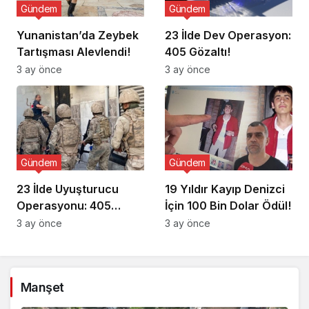
Gündem
Gündem
Yunanistan’da Zeybek
23 İlde Dev Operasyon:
Tartışması Alevlendi!
405 Gözaltı!
3 ay önce
3 ay önce
Gündem
Gündem
23 İlde Uyuşturucu
19 Yıldır Kayıp Denizci
Operasyonu: 405
İçin 100 Bin Dolar Ödül!
Gözaltı!
3 ay önce
3 ay önce
Manşet