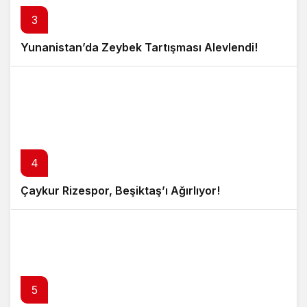
3
Yunanistan’da Zeybek Tartışması Alevlendi!
4
Çaykur Rizespor, Beşiktaş’ı Ağırlıyor!
5