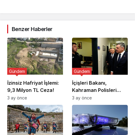
Benzer Haberler
Gündem
Gündem
İzinsiz Hafriyat İşlemi:
İçişleri Bakanı,
9,3 Milyon TL Ceza!
Kahraman Polisleri
Ziyaret Etti
3 ay önce
3 ay önce