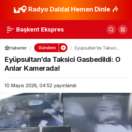
Türk Devletleri
🎧 Radyo Daldal Hemen Dinle 🎶
Paylaş
Afetlerde Birlikte
Başkent Ekspres
Hareket Edecek
Gündem
Haberler
Eyüpsultan’da Taksici
Gasbedildi: O Anlar
Eyüpsultan’da Taksici Gasbedildi: O
Kamerada!
Anlar Kamerada!
10 Mayıs 2026, 04:52
yayınlandı