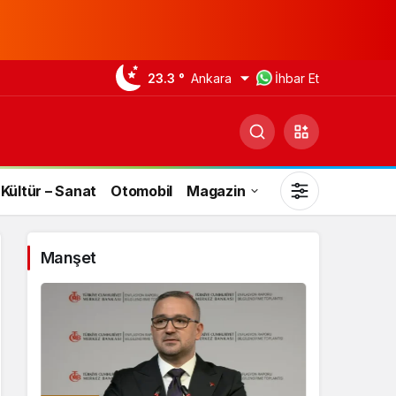
23.3 °
Ankara
İhbar Et
Kültür – Sanat
Otomobil
Magazin
Manşet
Gündüz Modu
Gündüz modunu seçin.