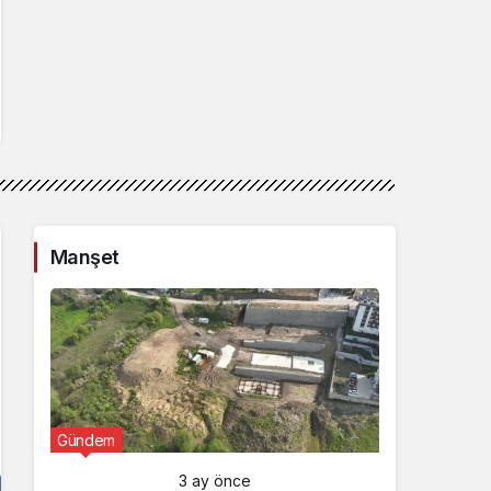
Manşet
Gündem
Günde
3 ay önce