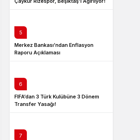
Çaykur Rizespor, Beşiktaş’ı Ağırlıyor!
5
Merkez Bankası’ndan Enflasyon
Raporu Açıklaması
6
FIFA’dan 3 Türk Kulübüne 3 Dönem
Transfer Yasağı!
7