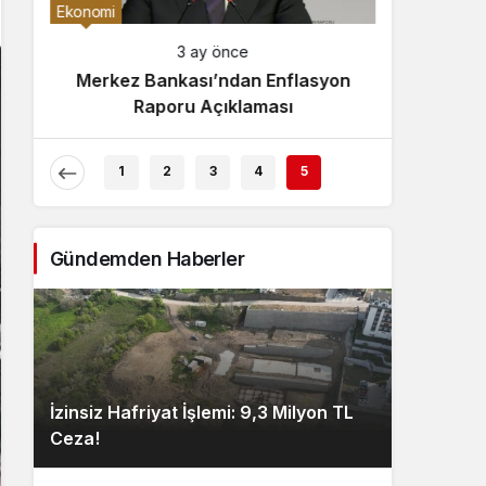
Gece Modu
Ekonomi
Gece modunu seçin.
3 ay önce
Merkez Bankası’ndan Enflasyon
Sistem Modu
Raporu Açıklaması
Sistem modunu seçin.
1
2
3
4
5
Gündemden Haberler
İzinsiz Hafriyat İşlemi: 9,3 Milyon TL
Ceza!