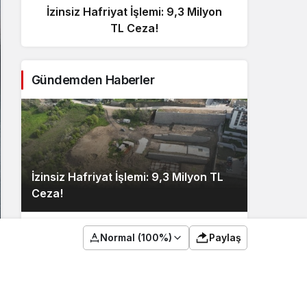
İzinsiz Hafriyat İşlemi: 9,3 Milyon
İçişl
TL Ceza!
Gündemden Haberler
İzinsiz Hafriyat İşlemi: 9,3 Milyon TL
Ceza!
Normal (100%)
Paylaş
2
İçişleri Bakanı, Kahraman Polisleri
Ziyaret Etti