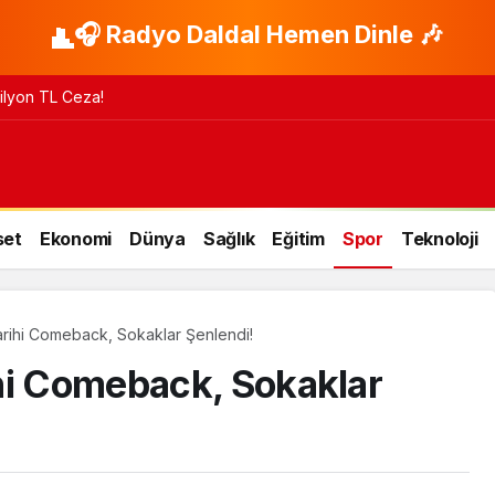
🎧 Radyo Daldal Hemen Dinle 🎶
 Milyon TL Ceza!
set
Ekonomi
Dünya
Sağlık
Eğitim
Spor
Teknoloji
arihi Comeback, Sokaklar Şenlendi!
hi Comeback, Sokaklar