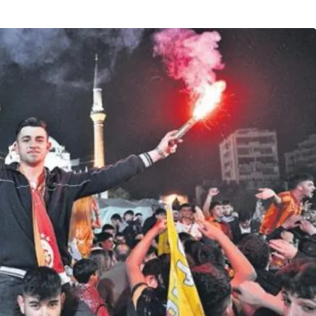
Son Dakika
nce
3 ay önce
bek Tartışması
Çaykur Rizespor, Beşiktaş’ı
di!
Ağırlıyor!