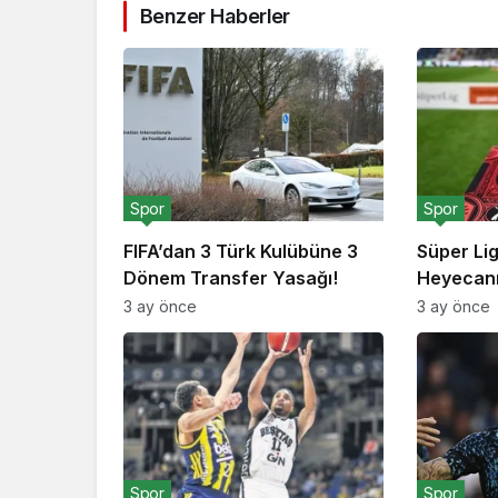
Benzer Haberler
Spor
Spor
FIFA’dan 3 Türk Kulübüne 3
Süper Li
Dönem Transfer Yasağı!
Heyecanı
3 ay önce
3 ay önce
Spor
Spor