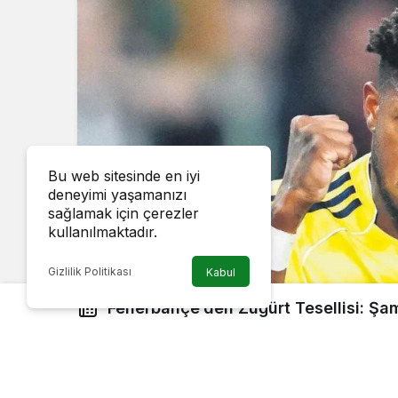
Bu web sitesinde en iyi
deneyimi yaşamanızı
sağlamak için çerezler
kullanılmaktadır.
Gizlilik Politikası
Kabul
Fenerbahçe’den Züğürt Tesellisi: Şa