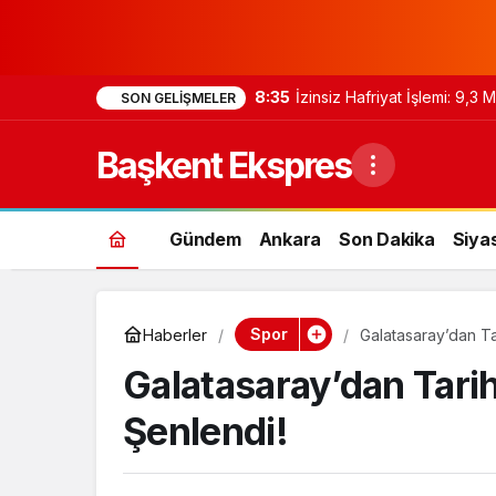
8:35
İzinsiz Hafriyat İşlemi: 9,3
SON GELIŞMELER
Başkent Ekspres
Gündem
Ankara
Son Dakika
Siya
Spor
Haberler
Galatasaray’dan T
Galatasaray’dan Tari
Şenlendi!