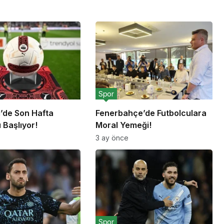
Spor
g’de Son Hafta
Fenerbahçe’de Futbolculara
 Başlıyor!
Moral Yemeği!
3 ay önce
Spor