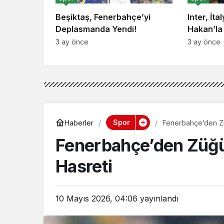
Beşiktaş, Fenerbahçe’yi
Inter, İta
Deplasmanda Yendi!
Hakan’la
3 ay önce
3 ay önce
Spor
Haberler
Fenerbahçe’den Züğ
Fenerbahçe’den Züğür
Hasreti
10 Mayıs 2026, 04:06
yayınlandı