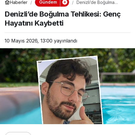
Gündem
Haberler
Denizli’de Boğulma
Tehlikesi: Genç Hayatını
Denizli’de Boğulma Tehlikesi: Genç
Kaybetti
Hayatını Kaybetti
10 Mayıs 2026, 13:00
yayınlandı