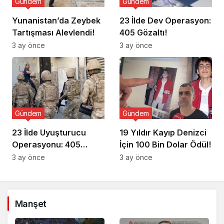
Gündem
Gündem
Yunanistan’da Zeybek
23 İlde Dev Operasyon:
Tartışması Alevlendi!
405 Gözaltı!
3 ay önce
3 ay önce
Gündem
Gündem
23 İlde Uyuşturucu
19 Yıldır Kayıp Denizci
Operasyonu: 405
İçin 100 Bin Dolar Ödül!
Gözaltı!
3 ay önce
3 ay önce
Manşet