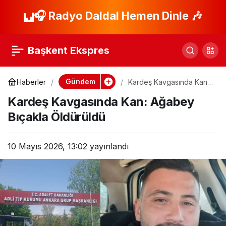
Denizli’de Boğulma
🎧 Radyo Daldal Hemen Dinle 🎶
Paylaş
Tehlikesi: Genç
Başkent Ekspres
Hayatını Kaybetti
Gündem
Haberler
Kardeş Kavgasında Kan:
Ağabey Bıçakla
Kardeş Kavgasında Kan: Ağabey
Öldürüldü
Bıçakla Öldürüldü
10 Mayıs 2026, 13:02
yayınlandı