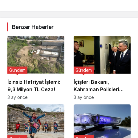
Benzer Haberler
Gündem
Gündem
İzinsiz Hafriyat İşlemi:
İçişleri Bakanı,
9,3 Milyon TL Ceza!
Kahraman Polisleri
Ziyaret Etti
3 ay önce
3 ay önce