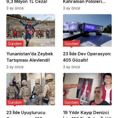
9,3 Milyon TL Ceza!
Kahraman Polisleri
Ziyaret Etti
3 ay önce
3 ay önce
Gündem
Gündem
Yunanistan’da Zeybek
23 İlde Dev Operasyon:
Tartışması Alevlendi!
405 Gözaltı!
3 ay önce
3 ay önce
Gündem
Gündem
23 İlde Uyuşturucu
19 Yıldır Kayıp Denizci