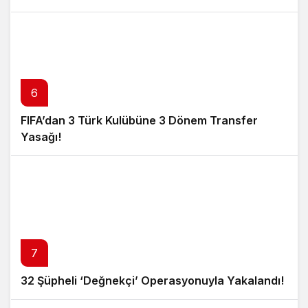
6
FIFA’dan 3 Türk Kulübüne 3 Dönem Transfer
Yasağı!
7
32 Şüpheli ‘Değnekçi’ Operasyonuyla Yakalandı!