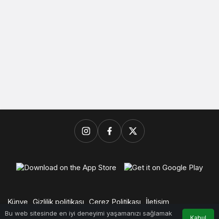
Künye
Gizlilik politikası
Çerez Politikası
İletişim
© Başkent Ekspres, Daldal Medya Ajans Kuruluşudur.
Bu web sitesinde en iyi deneyimi yaşamanızı sağlamak
Kabul