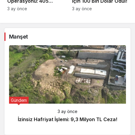
Operasyonu: 405
İçin 100 Bin Dolar Ödül!
Gözaltı!
3 ay önce
3 ay önce
Manşet
Gündem
3 ay önce
İzinsiz Hafriyat İşlemi: 9,3 Milyon TL Ceza!