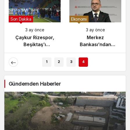
Son Dakika
Ekonomi
3 ay önce
3 ay önce
Çaykur Rizespor,
Merkez
Beşiktaş’ı
Bankası’ndan
Ağırlıyor!
Enflasyon Raporu
Açıklaması
1
2
3
4
Gündemden Haberler