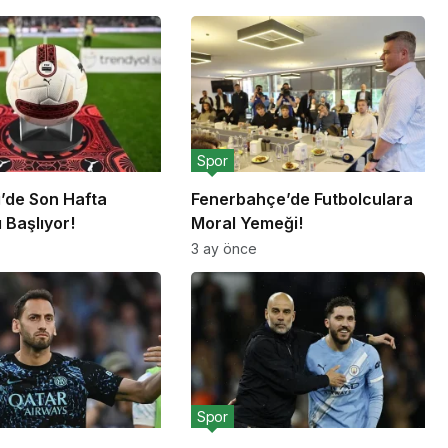
Spor
g’de Son Hafta
Fenerbahçe’de Futbolculara
 Başlıyor!
Moral Yemeği!
3 ay önce
Spor