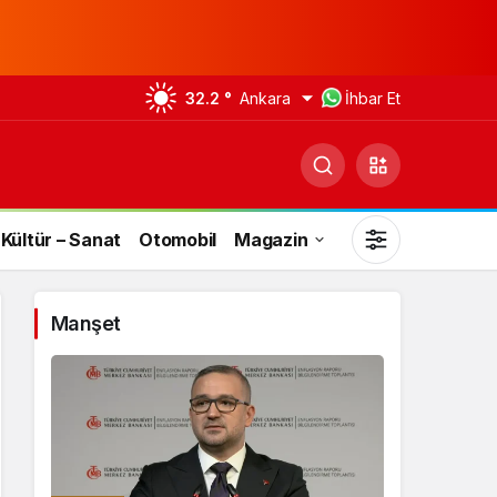
32.2 °
Ankara
İhbar Et
Kültür – Sanat
Otomobil
Magazin
Manşet
Gündüz Modu
Gündüz modunu seçin.