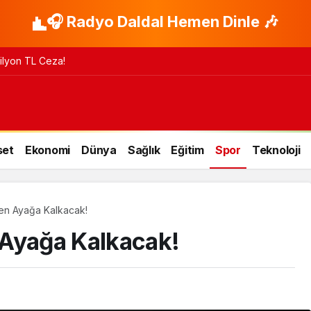
🎧 Radyo Daldal Hemen Dinle 🎶
 Milyon TL Ceza!
set
Ekonomi
Dünya
Sağlık
Eğitim
Spor
Teknoloji
en Ayağa Kalkacak!
 Ayağa Kalkacak!