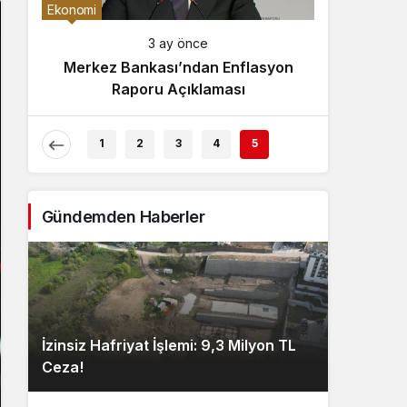
Gece Modu
Ekonomi
Gece modunu seçin.
3 ay önce
Merkez Bankası’ndan Enflasyon
Sistem Modu
Raporu Açıklaması
Sistem modunu seçin.
1
2
3
4
5
Gündemden Haberler
İzinsiz Hafriyat İşlemi: 9,3 Milyon TL
Ceza!