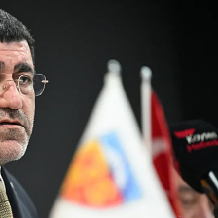
Son Dakika
nce
3 ay önce
bek Tartışması
Çaykur Rizespor, Beşiktaş’ı
di!
Ağırlıyor!