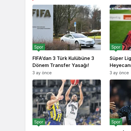
Spor
Spor
FIFA’dan 3 Türk Kulübüne 3
Süper Li
Dönem Transfer Yasağı!
Heyecanı
3 ay önce
3 ay önce
Spor
Spor