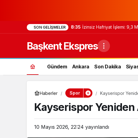
8:35
İzinsiz Hafriyat İşlemi: 9,3
SON GELIŞMELER
Başkent Ekspres
Gündem
Ankara
Son Dakika
Siya
Spor
Haberler
Kayserispor Yenid
Kayserispor Yeniden
10 Mayıs 2026, 22:24
yayınlandı