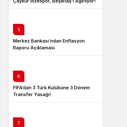
Çaykur Rizespor, Beşiktaş’ı Ağırlıyor!
5
Merkez Bankası’ndan Enflasyon
Raporu Açıklaması
6
FIFA’dan 3 Türk Kulübüne 3 Dönem
Transfer Yasağı!
7