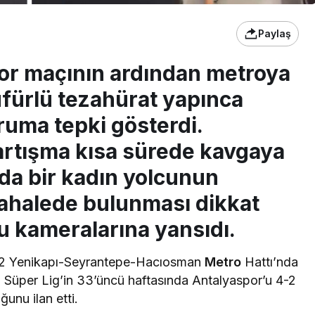
Paylaş
or maçının ardından metroya
üfürlü tezahürat yapınca
ruma tepki gösterdi.
tartışma kısa sürede kavgaya
da bir kadın yolcunun
dahalede bulunması dikkat
nu kameralarına yansıdı.
M2 Yenikapı-Seyrantepe-Hacıosman
Metro
Hattı’nda
, Süper Lig’in 33’üncü haftasında Antalyaspor’u 4-2
unu ilan etti.