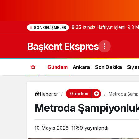
8:33
İçişleri Bakanı, Kahraman Pol
SON GELIŞMELER
Başkent Ekspres
Gündem
Ankara
Son Dakika
Siya
Gündem
Haberler
Metroda Şampiy
Metroda Şampiyonluk K
10 Mayıs 2026, 11:59
yayınlandı