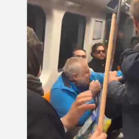
Gündem
3 ay önce
3 ay önce
Hafriyat İşlemi: 9,3 Milyon
İçişleri Bakanı, Kahrama
TL Ceza!
Ziyaret Etti