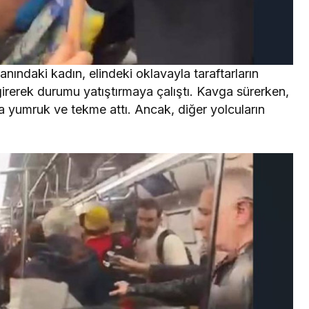
anındaki kadın, elindeki oklavayla taraftarların
girerek durumu yatıştırmaya çalıştı. Kavga sürerken,
ya yumruk ve tekme attı. Ancak, diğer yolcuların