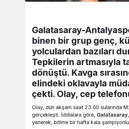
Galatasaray-Antalyasp
binen bir grup genç, k
yolculardan bazıları du
Tepkilerin artmasıyla 
dönüştü. Kavga sırasın
elindeki oklavayla mü
çekti. Olay, cep telefo
Olay, dün akşam saat 23.00 sularında 
gerçekleşti. İddialara göre,
Galatasaray
yenerek, bitime bir hafta kala şampiyonluğ