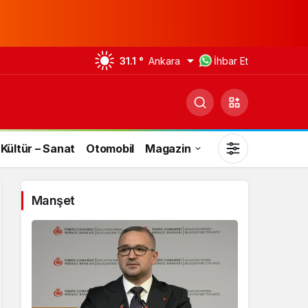
31.1 °
Ankara
İhbar Et
Kültür – Sanat
Otomobil
Magazin
Manşet
Gündüz Modu
Gündüz modunu seçin.