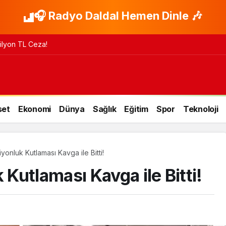
🎧 Radyo Daldal Hemen Dinle 🎶
isleri Ziyaret Etti
set
Ekonomi
Dünya
Sağlık
Eğitim
Spor
Teknoloji
onluk Kutlaması Kavga ile Bitti!
utlaması Kavga ile Bitti!