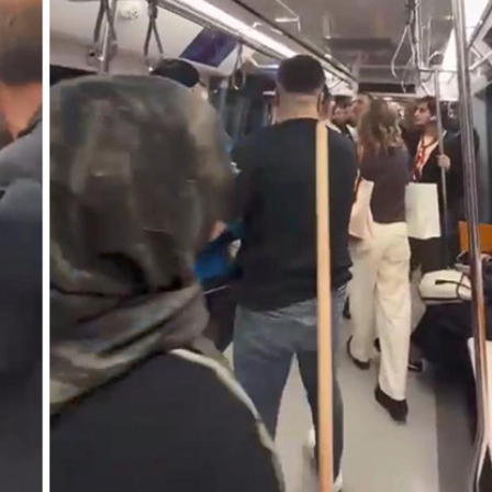
Gündem
3 ay önce
n Polisleri
Yunanistan’da Zeybek Tartışması
Alevlendi!