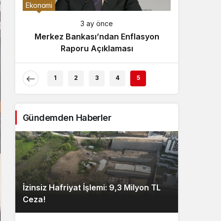
Gece Modu
Son Dakika
Ekonomi
Gece modunu seçin.
3 ay önce
Çaykur Rizespor, Beşiktaş’ı
Merkez Ba
Sistem Modu
Ağırlıyor!
Rap
Sistem modunu seçin.
1
2
3
4
5
Gündemden Haberler
İzinsiz Hafriyat İşlemi: 9,3 Milyon TL
Ceza!