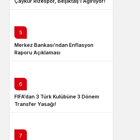
Çaykur Rizespor, Beşiktaş’ı Ağırlıyor!
5
Merkez Bankası’ndan Enflasyon
Raporu Açıklaması
6
FIFA’dan 3 Türk Kulübüne 3 Dönem
Transfer Yasağı!
7