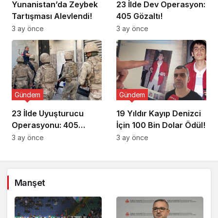
Yunanistan’da Zeybek
23 İlde Dev Operasyon:
Tartışması Alevlendi!
405 Gözaltı!
3 ay önce
3 ay önce
Gündem
Gündem
23 İlde Uyuşturucu
19 Yıldır Kayıp Denizci
Operasyonu: 405
İçin 100 Bin Dolar Ödül!
Gözaltı!
3 ay önce
3 ay önce
Manşet