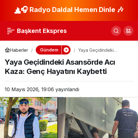
Jet Ski Faciası: Bir
🎧 Radyo Daldal Hemen Dinle 🎶
Paylaş
Genç Hayatını
Başkent Ekspres
Kaybetti!
Gündem
Haberler
Yaya Geçidindeki
Asansörde Acı Kaza:
Yaya Geçidindeki Asansörde Acı
Genç Hayatını Kaybetti
Kaza: Genç Hayatını Kaybetti
10 Mayıs 2026, 19:06
yayınlandı