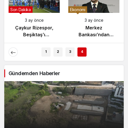
Son Dakika
Ekonomi
3 ay önce
3 ay önce
Çaykur Rizespor,
Merkez
Beşiktaş’ı
Bankası’ndan
Ağırlıyor!
Enflasyon Raporu
Açıklaması
1
2
3
4
Gündemden Haberler