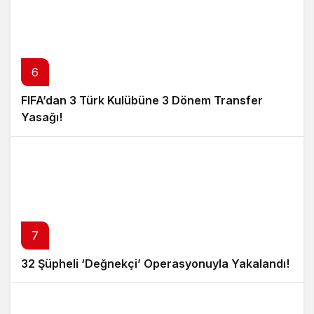
6
FIFA’dan 3 Türk Kulübüne 3 Dönem Transfer
Yasağı!
7
32 Şüpheli ‘Değnekçi’ Operasyonuyla Yakalandı!