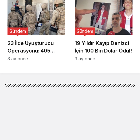
Gündem
Gündem
23 İlde Uyuşturucu
19 Yıldır Kayıp Denizci
Operasyonu: 405
İçin 100 Bin Dolar Ödül!
Gözaltı!
3 ay önce
3 ay önce