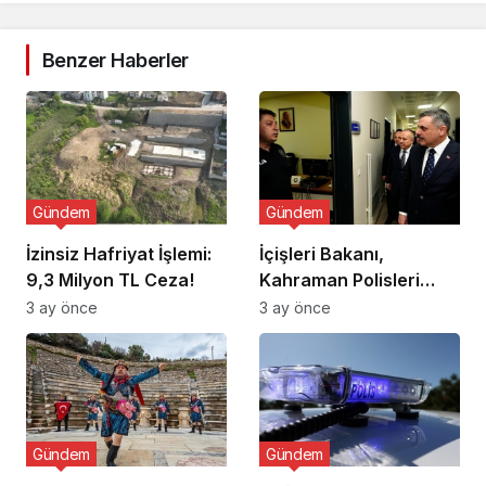
Benzer Haberler
Gündem
Gündem
İzinsiz Hafriyat İşlemi:
İçişleri Bakanı,
9,3 Milyon TL Ceza!
Kahraman Polisleri
Ziyaret Etti
3 ay önce
3 ay önce
Gündem
Gündem