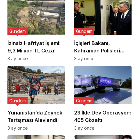
Gündem
Gündem
İzinsiz Hafriyat İşlemi:
İçişleri Bakanı,
9,3 Milyon TL Ceza!
Kahraman Polisleri
Ziyaret Etti
3 ay önce
3 ay önce
Gündem
Gündem
Yunanistan’da Zeybek
23 İlde Dev Operasyon:
Tartışması Alevlendi!
405 Gözaltı!
3 ay önce
3 ay önce