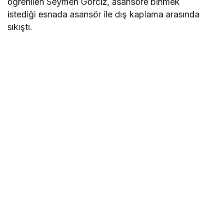
öğrenilen Seymen Görciz, asansöre binmek
istediği esnada asansör ile dış kaplama arasında
sıkıştı.