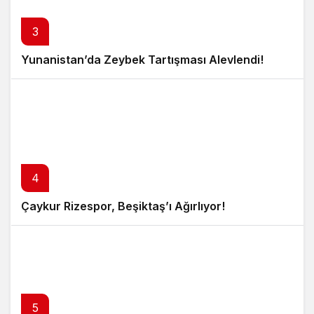
3
Yunanistan’da Zeybek Tartışması Alevlendi!
4
Çaykur Rizespor, Beşiktaş’ı Ağırlıyor!
5