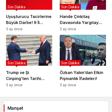
Son Dakika
Son Dakika
Uyuşturucu Tacirlerine
Hande Çinkitaş
Büyük Darbe! 9 İl
Davasında Yargıtay
Hedefte!
Kararı!
3 ay önce
3 ay önce
Son Dakika
Son Dakika
Trump ve Şi
Özkan Yalım’dan Etkin
Cinping’ten Tarihi
Pişmanlık İfadeleri!
Ortaklık Mesajı
3 ay önce
3 ay önce
Manşet