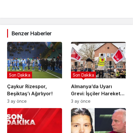
Benzer Haberler
Son Dakika
Son Dakika
Çaykur Rizespor,
Almanya’da Uyarı
Beşiktaş’ı Ağırlıyor!
Grevi: İşçiler Harekete
Geçti!
3 ay önce
3 ay önce