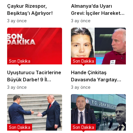
Çaykur Rizespor,
Almanya’da Uyarı
Beşiktaş’ı Ağırlıyor!
Grevi: İşçiler Harekete
Geçti!
3 ay önce
3 ay önce
Son Dakika
Son Dakika
Uyuşturucu Tacirlerine
Hande Çinkitaş
Büyük Darbe! 9 İl
Davasında Yargıtay
Hedefte!
Kararı!
3 ay önce
3 ay önce
Son Dakika
Son Dakika