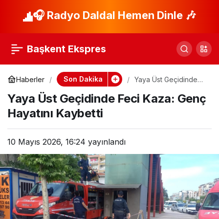
İsrail’in Lübnan
🎧 Radyo Daldal Hemen Dinle 🎶
Paylaş
Saldırıları: 2.846 Ölü!
Başkent Ekspres
Son Dakika
Haberler
Yaya Üst Geçidinde
Feci Kaza: Genç
Yaya Üst Geçidinde Feci Kaza: Genç
Hayatını Kaybetti
Hayatını Kaybetti
10 Mayıs 2026, 16:24
yayınlandı