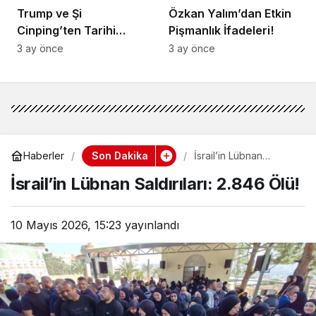
Trump ve Şi
Özkan Yalım’dan Etkin
Cinping’ten Tarihi
Pişmanlık İfadeleri!
Ortaklık Mesajı
3 ay önce
3 ay önce
Son Dakika
Haberler
İsrail’in Lübnan
Saldırıları: 2.846 Ölü!
İsrail’in Lübnan Saldırıları: 2.846 Ölü!
10 Mayıs 2026, 15:23
yayınlandı