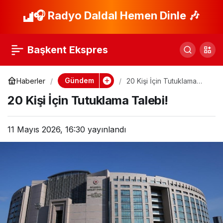
Bodrum’da CHP’li İki
🎧 Radyo Daldal Hemen Dinle 🎶
Paylaş
İsim Rüşvetten Hapis
Başkent Ekspres
Cezası Aldı
Gündem
Haberler
20 Kişi İçin Tutuklama
Talebi!
20 Kişi İçin Tutuklama Talebi!
11 Mayıs 2026, 16:30
yayınlandı