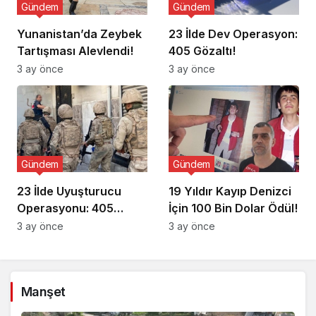
Gündem
Gündem
Yunanistan’da Zeybek
23 İlde Dev Operasyon:
Tartışması Alevlendi!
405 Gözaltı!
3 ay önce
3 ay önce
Gündem
Gündem
23 İlde Uyuşturucu
19 Yıldır Kayıp Denizci
Operasyonu: 405
İçin 100 Bin Dolar Ödül!
Gözaltı!
3 ay önce
3 ay önce
Manşet