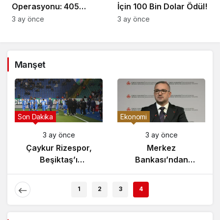
Operasyonu: 405
İçin 100 Bin Dolar Ödül!
Gözaltı!
3 ay önce
3 ay önce
Manşet
Son Dakika
Ekonomi
3 ay önce
3 ay önce
Çaykur Rizespor,
Merkez
Beşiktaş’ı
Bankası’ndan
Ağırlıyor!
Enflasyon Raporu
Açıklaması
1
2
3
4