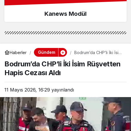
Kanews Modül
Gündem
Haberler
Bodrum’da CHP’li İki İsim
Rüşvetten Hapis Cezası
Bodrum’da CHP’li İki İsim Rüşvetten
Aldı
Hapis Cezası Aldı
11 Mayıs 2026, 16:29
yayınlandı