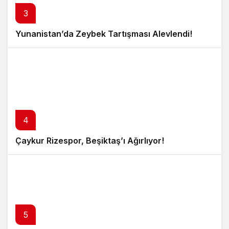
3
Yunanistan’da Zeybek Tartışması Alevlendi!
4
Çaykur Rizespor, Beşiktaş’ı Ağırlıyor!
5