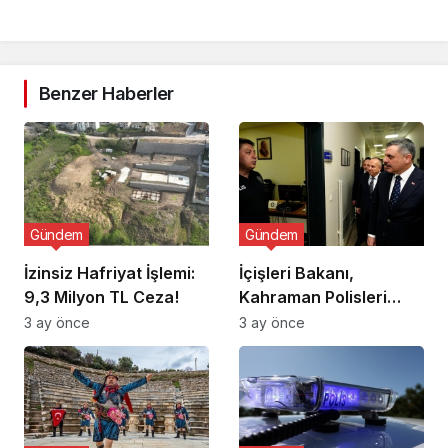
Benzer Haberler
Gündem
Gündem
İzinsiz Hafriyat İşlemi:
İçişleri Bakanı,
9,3 Milyon TL Ceza!
Kahraman Polisleri
Ziyaret Etti
3 ay önce
3 ay önce