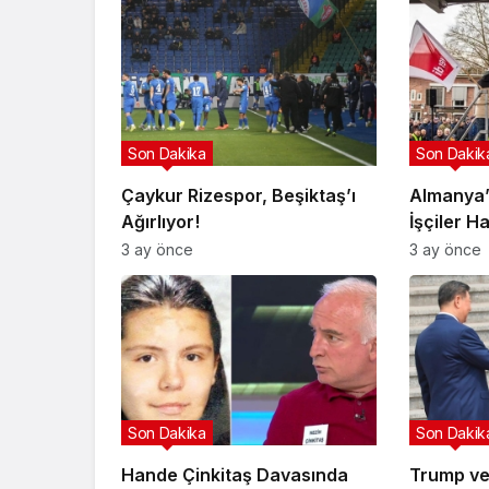
Son Dakika
Son Dakik
Çaykur Rizespor, Beşiktaş’ı
Almanya’
Ağırlıyor!
İşçiler H
3 ay önce
3 ay önce
Son Dakika
Son Dakik
Hande Çinkitaş Davasında
Trump ve