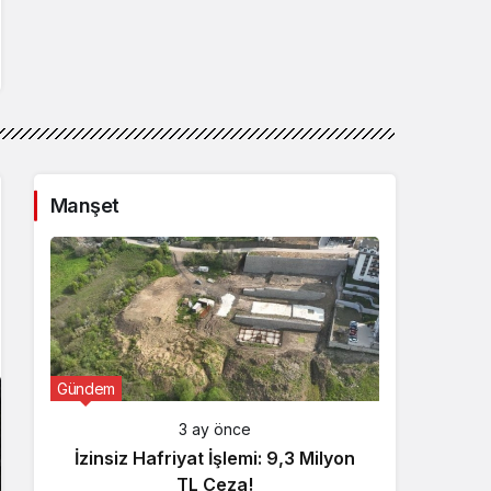
Manşet
Gündem
Günde
3 ay önce
İzinsiz Hafriyat İşlemi: 9,3 Milyon
İçişl
TL Ceza!