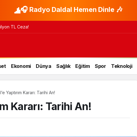
🎧 Radyo Daldal Hemen Dinle 🎶
 Milyon TL Ceza!
set
Ekonomi
Dünya
Sağlık
Eğitim
Spor
Teknoloji
l’e Yaptırım Kararı: Tarihi An!
ım Kararı: Tarihi An!