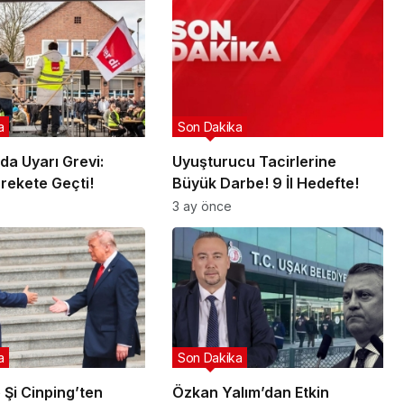
a
Son Dakika
da Uyarı Grevi:
Uyuşturucu Tacirlerine
arekete Geçti!
Büyük Darbe! 9 İl Hedefte!
3 ay önce
a
Son Dakika
 Şi Cinping’ten
Özkan Yalım’dan Etkin