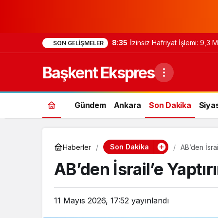
8:35
İzinsiz Hafriyat İşlemi: 9,3
SON GELIŞMELER
Başkent Ekspres
Gündem
Ankara
Son Dakika
Siya
Son Dakika
Haberler
AB’den İsrai
AB’den İsrail’e Yaptır
11 Mayıs 2026, 17:52
yayınlandı