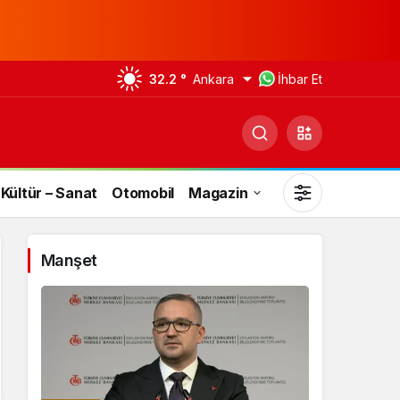
32.2 °
Ankara
İhbar Et
Kültür – Sanat
Otomobil
Magazin
Manşet
Gündüz Modu
Gündüz modunu seçin.