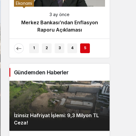
Gece Modu
Ekonomi
Gece modunu seçin.
3 ay önce
Merkez Bankası’ndan Enflasyon
Sistem Modu
Raporu Açıklaması
Sistem modunu seçin.
1
2
3
4
5
Gündemden Haberler
İzinsiz Hafriyat İşlemi: 9,3 Milyon TL
Ceza!