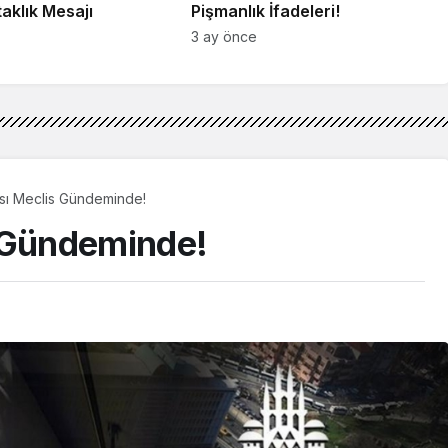
taklık Mesajı
Pişmanlık İfadeleri!
3 ay önce
sı Meclis Gündeminde!
s Gündeminde!