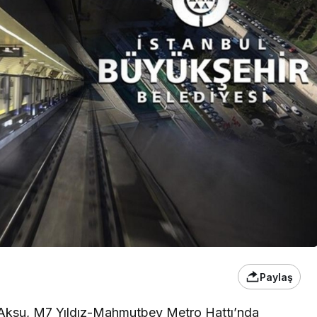
Paylaş
h Aksu, M7 Yıldız-Mahmutbey Metro Hattı’nda