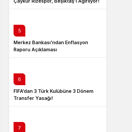
Çaykur Rizespor, Beşiktaş’ı Ağırlıyor!
5
Merkez Bankası’ndan Enflasyon
Raporu Açıklaması
6
FIFA’dan 3 Türk Kulübüne 3 Dönem
Transfer Yasağı!
7