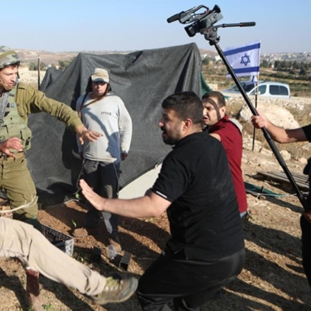
Son Dakika
nce
3 ay önce
bek Tartışması
Çaykur Rizespor, Beşiktaş’ı
di!
Ağırlıyor!