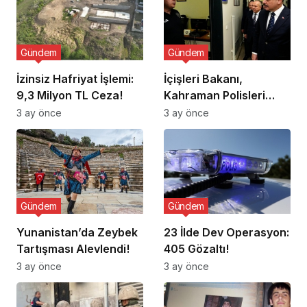
Gündem
Gündem
İzinsiz Hafriyat İşlemi:
İçişleri Bakanı,
9,3 Milyon TL Ceza!
Kahraman Polisleri
Ziyaret Etti
3 ay önce
3 ay önce
Gündem
Gündem
Yunanistan’da Zeybek
23 İlde Dev Operasyon:
Tartışması Alevlendi!
405 Gözaltı!
3 ay önce
3 ay önce