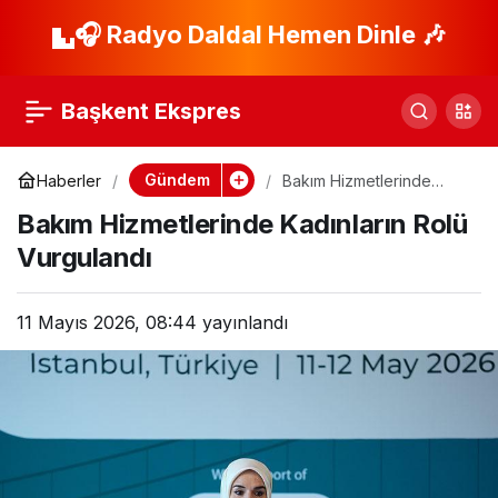
Hayvan Pazarı
🎧 Radyo Daldal Hemen Dinle 🎶
Paylaş
Kargaşası: 1 Ölü, 13
Başkent Ekspres
Yaralı!
Gündem
Haberler
Bakım Hizmetlerinde
Kadınların Rolü
Bakım Hizmetlerinde Kadınların Rolü
Vurgulandı
Vurgulandı
11 Mayıs 2026, 08:44
yayınlandı