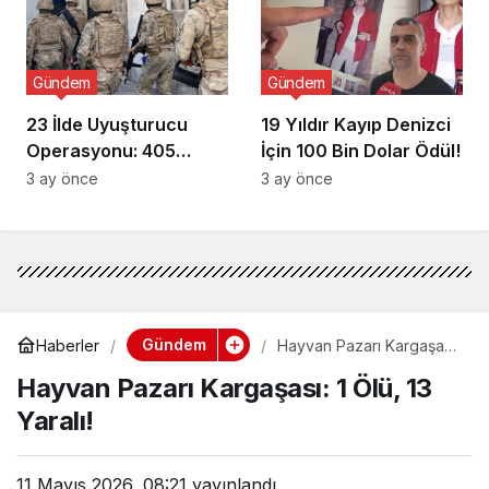
Gündem
Gündem
23 İlde Uyuşturucu
19 Yıldır Kayıp Denizci
Operasyonu: 405
İçin 100 Bin Dolar Ödül!
Gözaltı!
3 ay önce
3 ay önce
Gündem
Haberler
Hayvan Pazarı Kargaşası:
1 Ölü, 13 Yaralı!
Hayvan Pazarı Kargaşası: 1 Ölü, 13
Yaralı!
11 Mayıs 2026, 08:21
yayınlandı