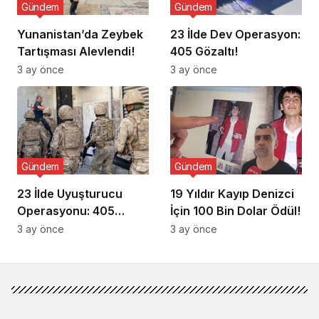
Gündem
Gündem
Yunanistan’da Zeybek
23 İlde Dev Operasyon:
Tartışması Alevlendi!
405 Gözaltı!
3 ay önce
3 ay önce
Gündem
Gündem
23 İlde Uyuşturucu
19 Yıldır Kayıp Denizci
Operasyonu: 405
İçin 100 Bin Dolar Ödül!
Gözaltı!
3 ay önce
3 ay önce