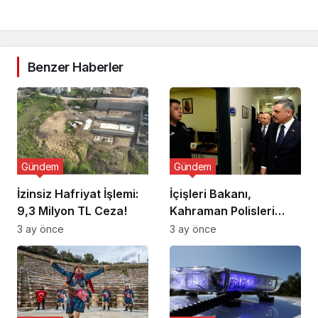
Benzer Haberler
Gündem
Gündem
İzinsiz Hafriyat İşlemi:
İçişleri Bakanı,
9,3 Milyon TL Ceza!
Kahraman Polisleri
Ziyaret Etti
3 ay önce
3 ay önce