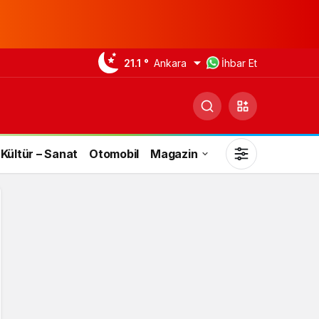
21.1 °
Ankara
İhbar Et
Kültür – Sanat
Otomobil
Magazin
Gündüz Modu
Gündüz modunu seçin.