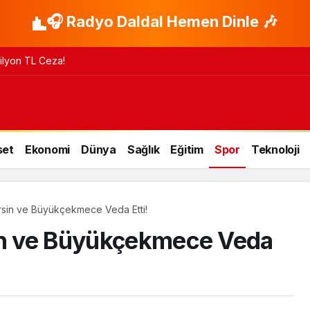
🎧 Radyo Daldal Hemen Dinle 🎶
 Milyon TL Ceza!
set
Ekonomi
Dünya
Sağlık
Eğitim
Spor
Teknoloji
ersin ve Büyükçekmece Veda Etti!
sin ve Büyükçekmece Veda