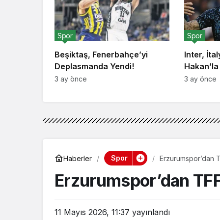
Spor
Spor
Beşiktaş, Fenerbahçe’yi
Inter, İta
Deplasmanda Yendi!
Hakan’la
3 ay önce
3 ay önce
Spor
Haberler
Erzurumspor’dan T
Erzurumspor’dan TFF 
11 Mayıs 2026, 11:37
yayınlandı