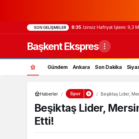
8:35
İzinsiz Hafriyat İşlemi: 9,3
SON GELIŞMELER
Başkent Ekspres
Gündem
Ankara
Son Dakika
Siya
Spor
Haberler
Beşiktaş Lider, M
Beşiktaş Lider, Mer
Etti!