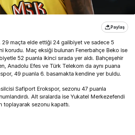
Paylaş
 29 maçta elde ettiği 24 galibiyet ve sadece 5
ğini korudu. Maç eksiği bulunan Fenerbahçe Beko ise
yetle 52 puanla ikinci sırada yer aldı. Bahçeşehir
ken, Anadolu Efes ve Türk Telekom da aynı puana
nspor, 49 puanla 6. basamakta kendine yer buldu.
ilcisi Safiport Erokspor, sezonu 47 puanla
numlandırdı. Alt sıralarda ise Yukatel Merkezefendi
 toplayarak sezonu kapattı.