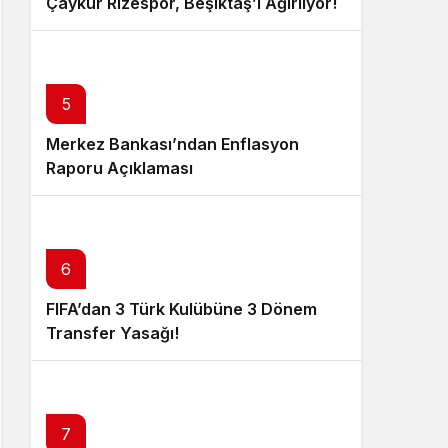
Çaykur Rizespor, Beşiktaş’ı Ağırlıyor!
5
Merkez Bankası’ndan Enflasyon
Raporu Açıklaması
6
FIFA’dan 3 Türk Kulübüne 3 Dönem
Transfer Yasağı!
7