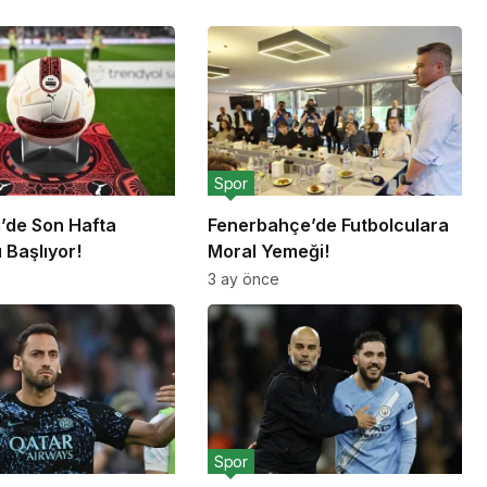
Spor
g’de Son Hafta
Fenerbahçe’de Futbolculara
 Başlıyor!
Moral Yemeği!
3 ay önce
Spor