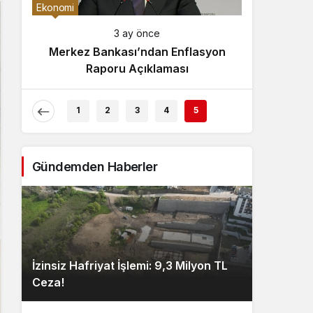
Gece Modu
Ekonomi
Gece modunu seçin.
3 ay önce
Merkez Bankası’ndan Enflasyon
Sistem Modu
Raporu Açıklaması
Sistem modunu seçin.
1
2
3
4
5
Gündemden Haberler
İzinsiz Hafriyat İşlemi: 9,3 Milyon TL
Ceza!