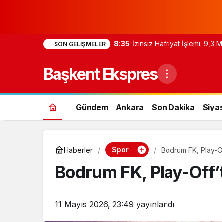
8:35
İzinsiz Hafriyat İşlemi: 9,3
SON GELIŞMELER
Başkent Ekspres
Gündem
Ankara
Son Dakika
Siya
Spor
Haberler
Bodrum FK, Play-Off
Bodrum FK, Play-Off’ta
11 Mayıs 2026, 23:49
yayınlandı