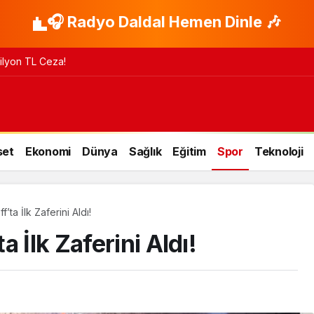
🎧 Radyo Daldal Hemen Dinle 🎶
 Milyon TL Ceza!
set
Ekonomi
Dünya
Sağlık
Eğitim
Spor
Teknoloji
’ta İlk Zaferini Aldı!
 İlk Zaferini Aldı!