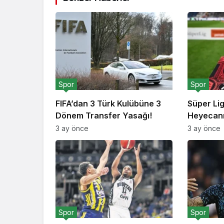
Spor
Spor
FIFA’dan 3 Türk Kulübüne 3
Süper Li
Dönem Transfer Yasağı!
Heyecanı
3 ay önce
3 ay önce
Spor
Spor