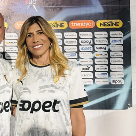
Son Dakika
nce
3 ay önce
bek Tartışması
Çaykur Rizespor, Beşiktaş’ı
di!
Ağırlıyor!