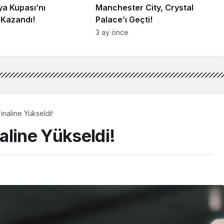
lya Kupası’nı
Manchester City, Crystal
 Kazandı!
Palace’ı Geçti!
3 ay önce
Finaline Yükseldi!
naline Yükseldi!