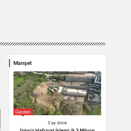
Manşet
Gündem
Günde
3 ay önce
İzinsiz Hafriyat İşlemi: 9,3 Milyon
İçişl