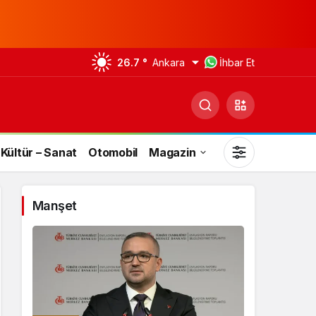
26.7 °
Ankara
İhbar Et
Kültür – Sanat
Otomobil
Magazin
Manşet
Gündüz Modu
Gündüz modunu seçin.