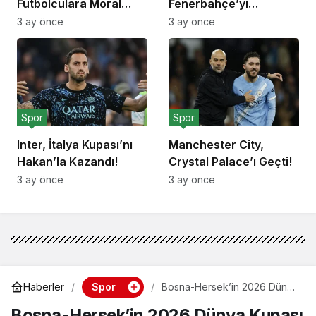
Futbolculara Moral
Fenerbahçe’yi
Yemeği!
Deplasmanda Yendi!
3 ay önce
3 ay önce
Spor
Spor
Inter, İtalya Kupası’nı
Manchester City,
Hakan’la Kazandı!
Crystal Palace’ı Geçti!
3 ay önce
3 ay önce
Spor
Haberler
Bosna-Hersek’in 2026 Dünya
Kupası Kadrosu Açıklandı!
Bosna-Hersek’in 2026 Dünya Kupası