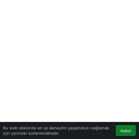
Bu web sitesinde en iyi deneyimi yaşamanızı sağlamak
Kabul
için çerezler kullanılmaktadır.
Benzer Haberler