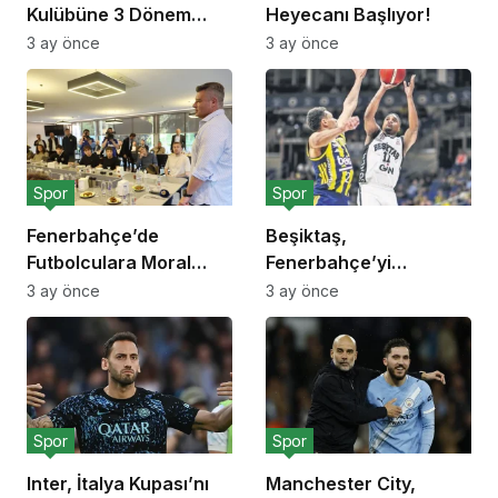
Kulübüne 3 Dönem
Heyecanı Başlıyor!
Transfer Yasağı!
3 ay önce
3 ay önce
Spor
Spor
Fenerbahçe’de
Beşiktaş,
Futbolculara Moral
Fenerbahçe’yi
Yemeği!
Deplasmanda Yendi!
3 ay önce
3 ay önce
Spor
Spor
Inter, İtalya Kupası’nı
Manchester City,