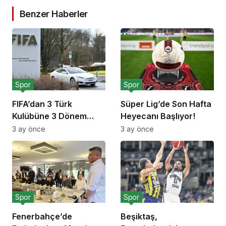
Benzer Haberler
Spor
Spor
FIFA’dan 3 Türk
Süper Lig’de Son Hafta
Kulübüne 3 Dönem
Heyecanı Başlıyor!
Transfer Yasağı!
3 ay önce
3 ay önce
Spor
Spor
Fenerbahçe’de
Beşiktaş,