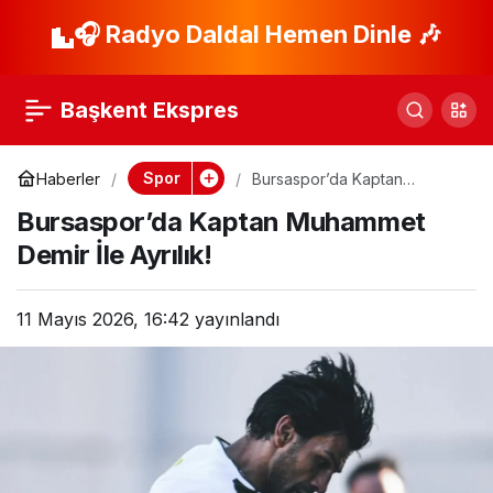
Kayserispor, Süper
🎧 Radyo Daldal Hemen Dinle 🎶
Paylaş
Lig’e Veda Etti: Yeni
Başkent Ekspres
Hedefler
Spor
Haberler
Bursaspor’da Kaptan
Muhammet Demir İle Ayrılık!
Bursaspor’da Kaptan Muhammet
Demir İle Ayrılık!
11 Mayıs 2026, 16:42
yayınlandı