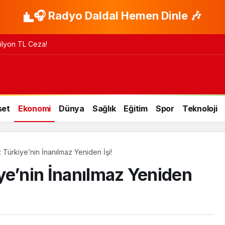
🎧 Radyo Daldal Hemen Dinle 🎶
 Milyon TL Ceza!
set
Ekonomi
Dünya
Sağlık
Eğitim
Spor
Teknoloji
 Türkiye’nin İnanılmaz Yeniden İşi!
ye’nin İnanılmaz Yeniden