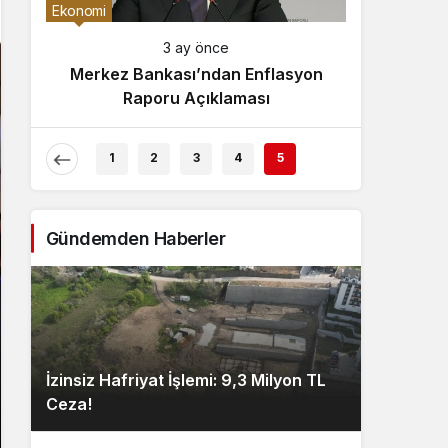
Gece Modu
Ekonomi
Gece modunu seçin.
3 ay önce
Merkez Bankası’ndan Enflasyon
Sistem Modu
Raporu Açıklaması
Sistem modunu seçin.
1
2
3
4
5
Gündemden Haberler
İzinsiz Hafriyat İşlemi: 9,3 Milyon TL
Ceza!