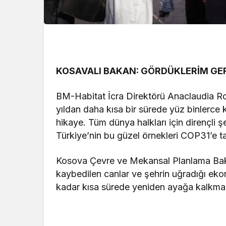
KOSAVALI BAKAN: GÖRDÜKLERİM GE
BM-Habitat İcra Direktörü Anaclaudia Ro
yıldan daha kısa bir sürede yüz binlerce 
hikaye. Tüm dünya halkları için dirençli şehi
Türkiye’nin bu güzel örnekleri COP31’e 
Kosova Çevre ve Mekansal Planlama Bakan
kaybedilen canlar ve şehrin uğradığı eko
kadar kısa sürede yeniden ayağa kalkmak o