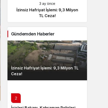
3 ay önce
İzinsiz Hafriyat İşlemi: 9,3 Milyon
İçişl
TL Ceza!
Gündemden Haberler
İzinsiz Hafriyat İşlemi: 9,3 Milyon TL
Ceza!
2
İçişleri Bakanı, Kahraman Polisleri