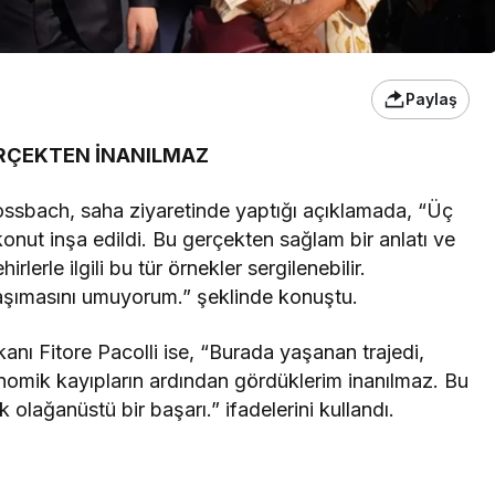
Paylaş
RÇEKTEN İNANILMAZ
ssbach, saha ziyaretinde yaptığı açıklamada, “Üç
konut inşa edildi. Bu gerçekten sağlam bir anlatı ve
rlerle ilgili bu tür örnekler sergilenebilir.
taşımasını umuyorum.” şeklinde konuştu.
ı Fitore Pacolli ise, “Burada yaşanan trajedi,
nomik kayıpların ardından gördüklerim inanılmaz. Bu
lağanüstü bir başarı.” ifadelerini kullandı.