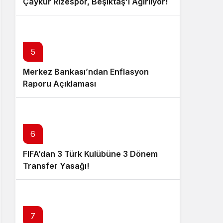
Çaykur Rizespor, Beşiktaş’ı Ağırlıyor!
5
Merkez Bankası’ndan Enflasyon
Raporu Açıklaması
6
FIFA’dan 3 Türk Kulübüne 3 Dönem
Transfer Yasağı!
7