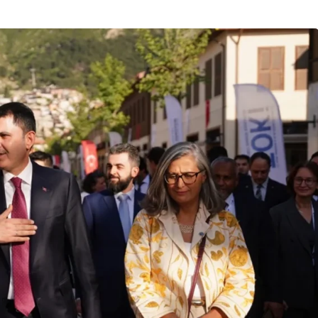
Son Dakika
nce
3 ay önce
bek Tartışması
Çaykur Rizespor, Beşiktaş’ı
di!
Ağırlıyor!