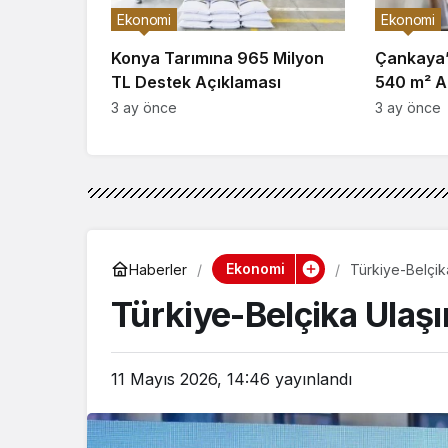
Ekonomi
Ekonomi
Konya Tarımına 965 Milyon
Çankaya’d
TL Destek Açıklaması
540 m² Ar
3 ay önce
3 ay önce
Ekonomi
Haberler
Türkiye-Belçika
Türkiye-Belçika Ulaşı
11 Mayıs 2026, 14:46
yayınlandı