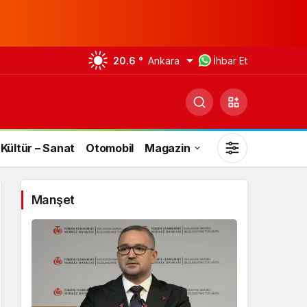
20.6 °
Ankara
İhbar Et
Kültür – Sanat
Otomobil
Magazin
Manşet
Gündüz Modu
Gündüz modunu seçin.