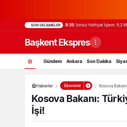
8:35
İzinsiz Hafriyat İşlemi: 9,3
SON GELIŞMELER
Başkent Ekspres
Gündem
Ankara
Son Dakika
Siya
Ekonomi
Haberler
Kosova Bakanı:
Kosova Bakanı: Türki
İşi!