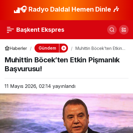
Acı Görüntü: Cenaze
🎧 Radyo Daldal Hemen Dinle 🎶
Paylaş
Çekiciyle Taşındı!
Başkent Ekspres
Gündem
Haberler
Muhittin Böcek’ten Etkin
Pişmanlık Başvurusu!
Muhittin Böcek’ten Etkin Pişmanlık
Başvurusu!
11 Mayıs 2026, 02:14
yayınlandı