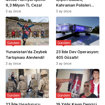
9,3 Milyon TL Ceza!
Kahraman Polisleri
Ziyaret Etti
3 ay önce
3 ay önce
Gündem
Gündem
Yunanistan’da Zeybek
23 İlde Dev Operasyon:
Tartışması Alevlendi!
405 Gözaltı!
3 ay önce
3 ay önce
Gündem
Gündem
23 İlde Uyuşturucu
19 Yıldır Kayıp Denizci