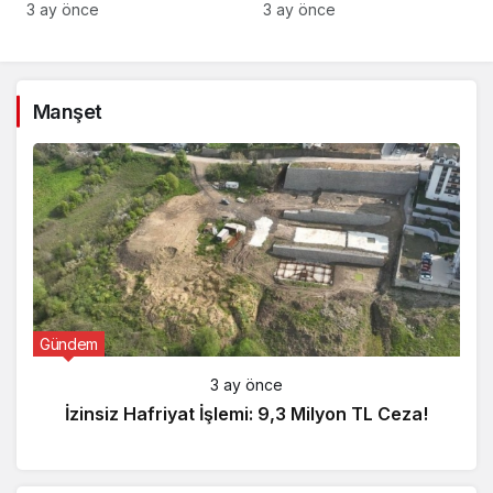
Gözaltı!
3 ay önce
3 ay önce
Manşet
Gündem
3 ay önce
İzinsiz Hafriyat İşlemi: 9,3 Milyon TL Ceza!