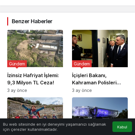
Benzer Haberler
Gündem
Gündem
İzinsiz Hafriyat İşlemi:
İçişleri Bakanı,
9,3 Milyon TL Ceza!
Kahraman Polisleri
Ziyaret Etti
3 ay önce
3 ay önce
Bu web sitesinde en iyi deneyimi yaşamanızı sağlamak
Kabul
için çerezler kullanılmaktadır.
Gündem
Gündem