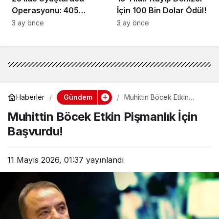
Operasyonu: 405
İçin 100 Bin Dolar Ödül!
Gözaltı!
3 ay önce
3 ay önce
Gündem
Haberler
Muhittin Böcek Etkin
Pişmanlık İçin Başvurdu!
Muhittin Böcek Etkin Pişmanlık İçin
Başvurdu!
11 Mayıs 2026, 01:37
yayınlandı