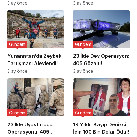
Ziyaret Etti
3 ay önce
3 ay önce
Gündem
Gündem
Yunanistan’da Zeybek
23 İlde Dev Operasyon:
Tartışması Alevlendi!
405 Gözaltı!
3 ay önce
3 ay önce
Gündem
Gündem
23 İlde Uyuşturucu
19 Yıldır Kayıp Denizci
Operasyonu: 405
İçin 100 Bin Dolar Ödül!