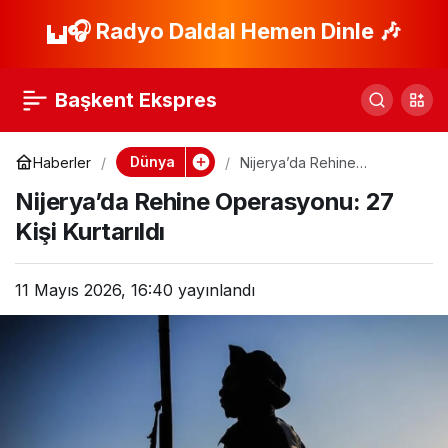
Nijerya’da Feci Kaza:
🎧 Radyo Daldal Hemen Dinle 🎶
Paylaş
11 Ölü, Çok Sayıda
Başkent Ekspres
Yaralı
Dünya
Haberler
Nijerya’da Rehine
Operasyonu: 27 Kişi
Nijerya’da Rehine Operasyonu: 27
Kurtarıldı
Kişi Kurtarıldı
11 Mayıs 2026, 16:40
yayınlandı