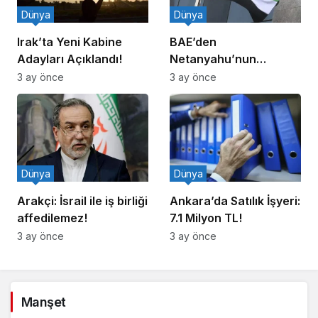
Dünya
Dünya
Irak’ta Yeni Kabine
BAE’den
Adayları Açıklandı!
Netanyahu’nun
Ziyareti İddiasına
3 ay önce
3 ay önce
Yalanlama
Dünya
Dünya
Arakçi: İsrail ile iş birliği
Ankara’da Satılık İşyeri:
affedilemez!
7.1 Milyon TL!
3 ay önce
3 ay önce
Manşet