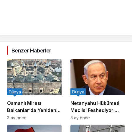
Benzer Haberler
Dünya
Dünya
Osmanlı Mirası
Netanyahu Hükümeti
Balkanlar’da Yeniden
Meclisi Feshediyor:
Canlanıyor
Erken Seçim!
3 ay önce
3 ay önce