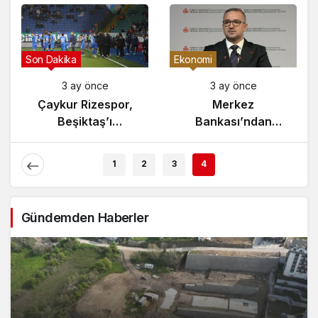
Son Dakika
Ekonomi
3 ay önce
3 ay önce
Çaykur Rizespor,
Merkez
Beşiktaş’ı
Bankası’ndan
Ağırlıyor!
Enflasyon Raporu
Açıklaması
1
2
3
4
Gündemden Haberler