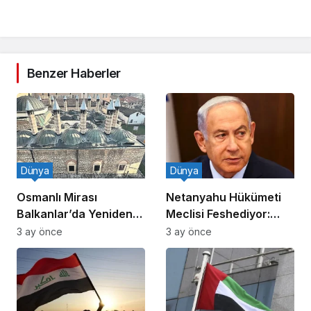
Benzer Haberler
Dünya
Dünya
Osmanlı Mirası
Netanyahu Hükümeti
Balkanlar’da Yeniden
Meclisi Feshediyor:
Canlanıyor
Erken Seçim!
3 ay önce
3 ay önce