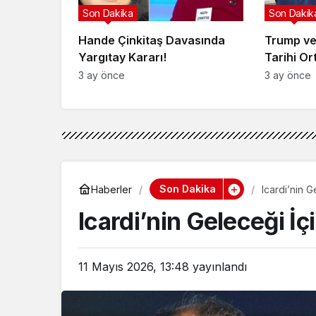
Son Dakika
Son Dakik
Hande Çinkitaş Davasında
Trump ve
Yargıtay Kararı!
Tarihi Or
3 ay önce
3 ay önce
Son Dakika
Haberler
Icardi’nin 
Icardi’nin Geleceği İ
11 Mayıs 2026, 13:48
yayınlandı