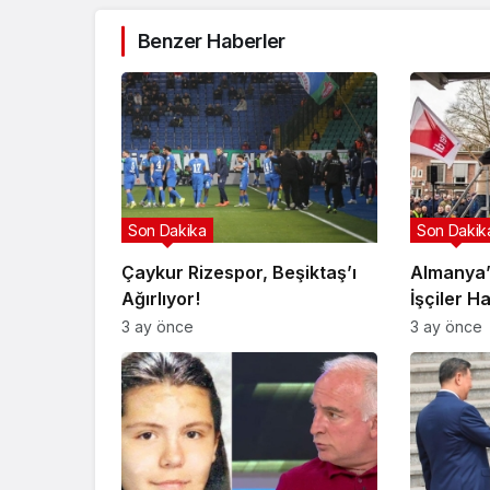
Benzer Haberler
Son Dakika
Son Dakik
Çaykur Rizespor, Beşiktaş’ı
Almanya’
Ağırlıyor!
İşçiler H
3 ay önce
3 ay önce