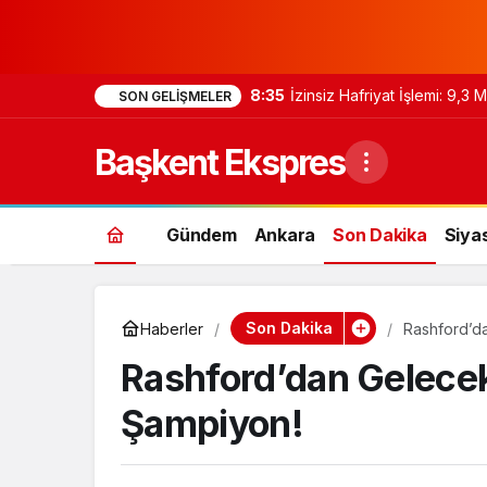
8:35
İzinsiz Hafriyat İşlemi: 9,3
SON GELIŞMELER
Başkent Ekspres
Gündem
Ankara
Son Dakika
Siya
Son Dakika
Haberler
Rashford’d
Rashford’dan Gelecek
Şampiyon!