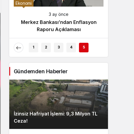
Gece Modu
Ekonomi
Gece modunu seçin.
3 ay önce
Merkez Bankası’ndan Enflasyon
Sistem Modu
Raporu Açıklaması
Sistem modunu seçin.
1
2
3
4
5
Gündemden Haberler
İzinsiz Hafriyat İşlemi: 9,3 Milyon TL
Ceza!