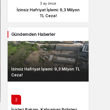
3 ay önce
İzinsiz Hafriyat İşlemi: 9,3 Milyon
İçişl
TL Ceza!
Gündemden Haberler
İzinsiz Hafriyat İşlemi: 9,3 Milyon TL
Ceza!
2
İçişleri Bakanı, Kahraman Polisleri