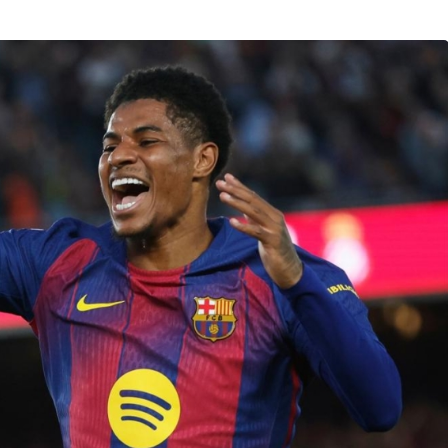
Son Dakika
nce
3 ay önce
bek Tartışması
Çaykur Rizespor, Beşiktaş’ı
di!
Ağırlıyor!