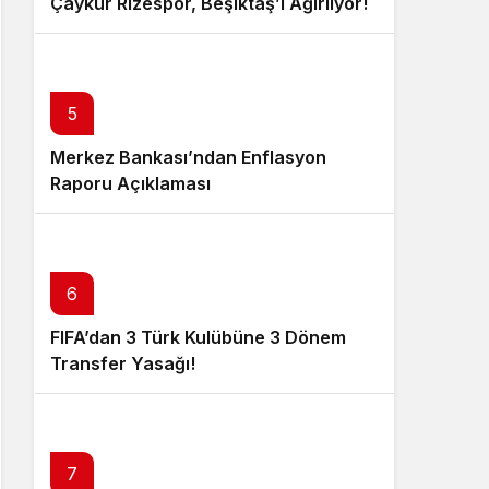
Çaykur Rizespor, Beşiktaş’ı Ağırlıyor!
5
Merkez Bankası’ndan Enflasyon
Raporu Açıklaması
6
FIFA’dan 3 Türk Kulübüne 3 Dönem
Transfer Yasağı!
7