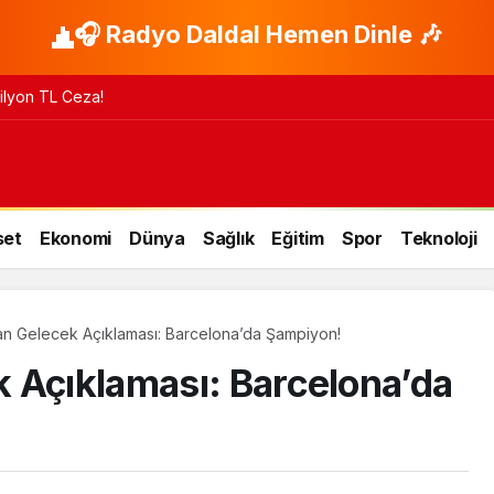
🎧 Radyo Daldal Hemen Dinle 🎶
 Milyon TL Ceza!
set
Ekonomi
Dünya
Sağlık
Eğitim
Spor
Teknoloji
an Gelecek Açıklaması: Barcelona’da Şampiyon!
 Açıklaması: Barcelona’da