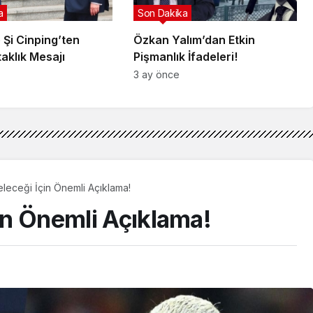
a
Son Dakika
 Şi Cinping’ten
Özkan Yalım’dan Etkin
taklık Mesajı
Pişmanlık İfadeleri!
3 ay önce
Geleceği İçin Önemli Açıklama!
çin Önemli Açıklama!