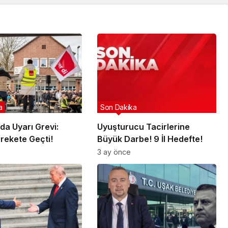
a
Son Dakika
da Uyarı Grevi:
Uyuşturucu Tacirlerine
arekete Geçti!
Büyük Darbe! 9 İl Hedefte!
3 ay önce