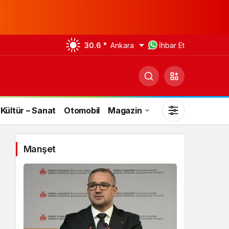
30.6 °
Ankara
İhbar Et
Kültür – Sanat
Otomobil
Magazin
Manşet
Gündüz Modu
Gündüz modunu seçin.