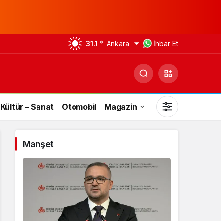
31.1 °
Ankara
İhbar Et
Kültür – Sanat
Otomobil
Magazin
Manşet
Gündüz Modu
Gündüz modunu seçin.