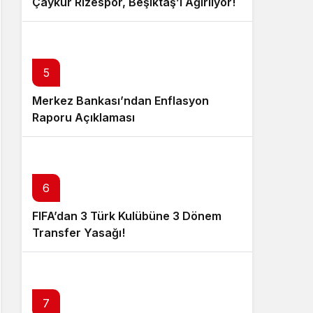
Çaykur Rizespor, Beşiktaş’ı Ağırlıyor!
5
Merkez Bankası’ndan Enflasyon
Raporu Açıklaması
6
FIFA’dan 3 Türk Kulübüne 3 Dönem
Transfer Yasağı!
7