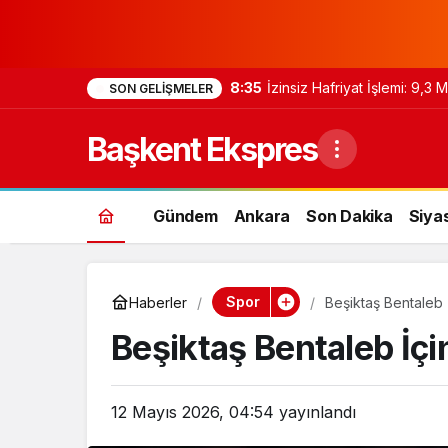
8:35
İzinsiz Hafriyat İşlemi: 9,3
SON GELIŞMELER
Başkent Ekspres
Gündem
Ankara
Son Dakika
Siya
Spor
Haberler
Beşiktaş Bentaleb İ
Beşiktaş Bentaleb İçin
12 Mayıs 2026, 04:54
yayınlandı