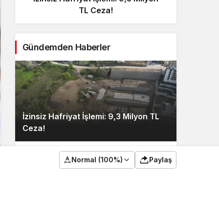
TL Ceza!
Gündemden Haberler
İzinsiz Hafriyat İşlemi: 9,3 Milyon TL
Ceza!
Normal (100%)
Paylaş
2
İçişleri Bakanı, Kahraman Polisleri
Ziyaret Etti