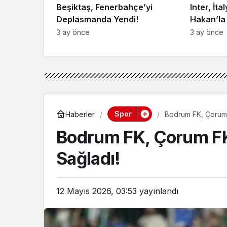
Beşiktaş, Fenerbahçe’yi
Inter, İta
Deplasmanda Yendi!
Hakan’la
3 ay önce
3 ay önce
Spor
Haberler
Bodrum FK, Çorum 
Bodrum FK, Çorum FK
Sağladı!
12 Mayıs 2026, 03:53
yayınlandı