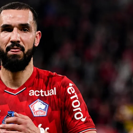
Son Dakika
nce
3 ay önce
bek Tartışması
Çaykur Rizespor, Beşiktaş’ı
di!
Ağırlıyor!