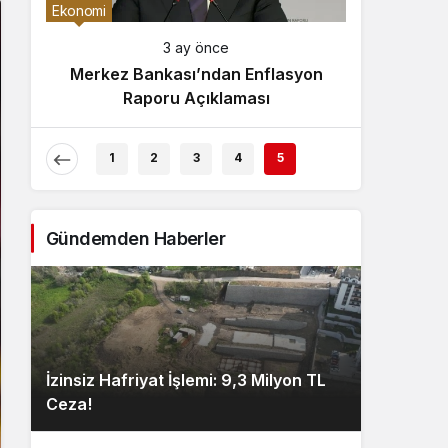
Gece Modu
Ekonomi
Gece modunu seçin.
3 ay önce
Merkez Bankası’ndan Enflasyon
Sistem Modu
Raporu Açıklaması
Sistem modunu seçin.
1
2
3
4
5
Gündemden Haberler
İzinsiz Hafriyat İşlemi: 9,3 Milyon TL
Ceza!