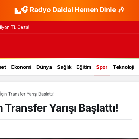
🎧 Radyo Daldal Hemen Dinle 🎶
 Milyon TL Ceza!
set
Ekonomi
Dünya
Sağlık
Eğitim
Spor
Teknoloji
çin Transfer Yarışı Başlattı!
 Transfer Yarışı Başlattı!