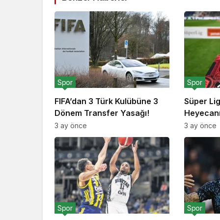
Spor
Spor
FIFA’dan 3 Türk Kulübüne 3
Süper Li
Dönem Transfer Yasağı!
Heyecanı
3 ay önce
3 ay önce
Spor
Spor