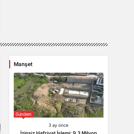
Manşet
Gündem
Günde
3 ay önce
İzinsiz Hafriyat İşlemi: 9,3 Milyon
İçişl