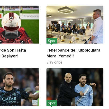
Spor
g’de Son Hafta
Fenerbahçe’de Futbolculara
 Başlıyor!
Moral Yemeği!
3 ay önce
Spor