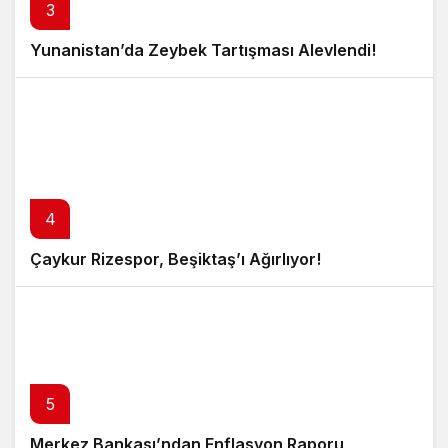
3
Yunanistan’da Zeybek Tartışması Alevlendi!
4
Çaykur Rizespor, Beşiktaş’ı Ağırlıyor!
5
Merkez Bankası’ndan Enflasyon Raporu