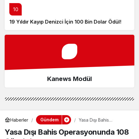
10
19 Yıldır Kayıp Denizci İçin 100 Bin Dolar Ödül!
Kanews Modül
Gündem
Haberler
Yasa Dışı Bahis
Operasyonunda 108
Yasa Dışı Bahis Operasyonunda 108
Gözaltı!