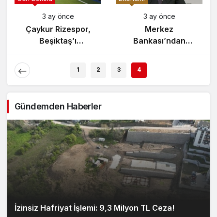
3 ay önce
3 ay önce
Yunanistan’da
Çaykur Rizespor,
Zeybek Tartışması
Beşiktaş’ı
Alevlendi!
Ağırlıyor!
E
1
2
3
4
Gündemden Haberler
İzinsiz Hafriyat İşlemi: 9,3 Milyon TL Ceza!