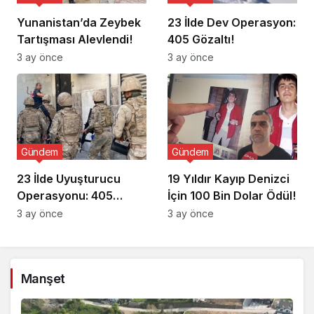
Yunanistan’da Zeybek
23 İlde Dev Operasyon:
Tartışması Alevlendi!
405 Gözaltı!
3 ay önce
3 ay önce
Gündem
Gündem
23 İlde Uyuşturucu
19 Yıldır Kayıp Denizci
Operasyonu: 405
İçin 100 Bin Dolar Ödül!
Gözaltı!
3 ay önce
3 ay önce
Manşet