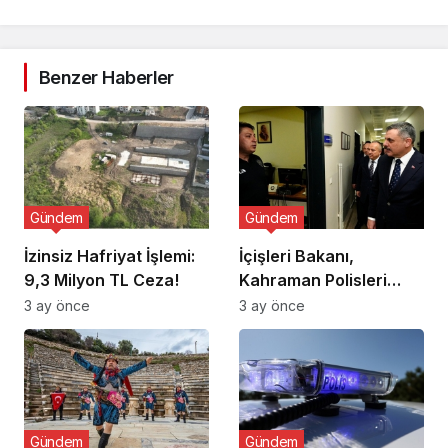
Benzer Haberler
Gündem
Gündem
İzinsiz Hafriyat İşlemi:
İçişleri Bakanı,
9,3 Milyon TL Ceza!
Kahraman Polisleri
Ziyaret Etti
3 ay önce
3 ay önce
Gündem
Gündem