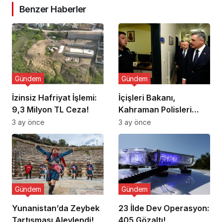
Benzer Haberler
Gündem
Gündem
İzinsiz Hafriyat İşlemi:
İçişleri Bakanı,
9,3 Milyon TL Ceza!
Kahraman Polisleri
Ziyaret Etti
3 ay önce
3 ay önce
Gündem
Gündem
Yunanistan’da Zeybek
23 İlde Dev Operasyon:
Tartışması Alevlendi!
405 Gözaltı!