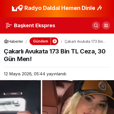
Yasa Dışı Bahis
🎧 Radyo Daldal Hemen Dinle 🎶
Paylaş
Operasyonunda 108
Başkent Ekspres
Gözaltı!
Gündem
Haberler
Çakarlı Avukata 173 Bin
TL Ceza, 30 Gün Men!
Çakarlı Avukata 173 Bin TL Ceza, 30
Gün Men!
12 Mayıs 2026, 05:44
yayınlandı