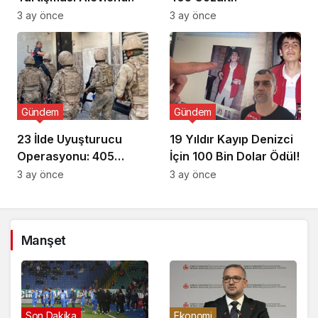
3 ay önce
3 ay önce
Gündem
Gündem
23 İlde Uyuşturucu
19 Yıldır Kayıp Denizci
Operasyonu: 405
İçin 100 Bin Dolar Ödül!
Gözaltı!
3 ay önce
3 ay önce
Manşet
Gündem
Son Dakika
Eko