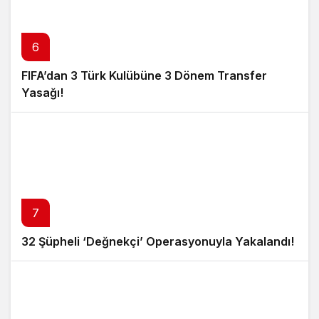
6
FIFA’dan 3 Türk Kulübüne 3 Dönem Transfer
Yasağı!
7
32 Şüpheli ‘Değnekçi’ Operasyonuyla Yakalandı!