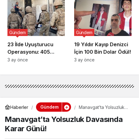
Gündem
Gündem
23 İlde Uyuşturucu
19 Yıldır Kayıp Denizci
Operasyonu: 405
İçin 100 Bin Dolar Ödül!
Gözaltı!
3 ay önce
3 ay önce
Gündem
Haberler
Manavgat’ta Yolsuzluk
Davasında Karar Günü!
Manavgat’ta Yolsuzluk Davasında
Karar Günü!