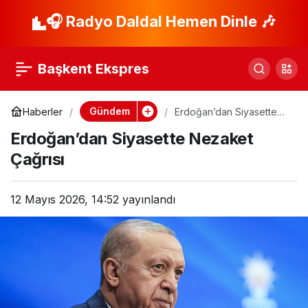
Manavgat’ta
🎧 Radyo Daldal Hemen Dinle 🎶
Paylaş
Yolsuzluk Davasında
Başkent Ekspres
Karar Günü!
Gündem
Haberler
Erdoğan’dan Siyasette
Nezaket Çağrısı
Erdoğan’dan Siyasette Nezaket
Çağrısı
12 Mayıs 2026, 14:52
yayınlandı