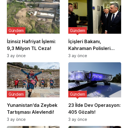
Gündem
Gündem
İzinsiz Hafriyat İşlemi:
İçişleri Bakanı,
9,3 Milyon TL Ceza!
Kahraman Polisleri
Ziyaret Etti
3 ay önce
3 ay önce
Gündem
Gündem
Yunanistan’da Zeybek
23 İlde Dev Operasyon:
Tartışması Alevlendi!
405 Gözaltı!
3 ay önce
3 ay önce