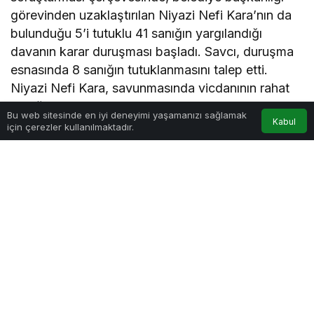
görevinden uzaklaştırılan Niyazi Nefi Kara’nın da
bulunduğu 5’i tutuklu 41 sanığın yargılandığı
davanın karar duruşması başladı. Savcı, duruşma
esnasında 8 sanığın tutuklanmasını talep etti.
Niyazi Nefi Kara, savunmasında vicdanının rahat
olduğunu ifade ederek, “Benim adım kullanılmış,
Bu web sitesinde en iyi deneyimi yaşamanızı sağlamak
Kabul
bunu görüyorum. İfade verenler tahliye olmak için
için çerezler kullanılmaktadır.
her şeyi söyledi” şeklinde konuştu.
KARAR DURUŞMASI
Manavgat Cumhuriyet Başsavcılığı tarafından
geçen yıl nisan ayında başlatılan ‘yolsuzluk’,
‘rüşvet’ ve ‘irtikap’ soruşturması kapsamında,
Belediye Başkanı Niyazi Nefi Kara, temmuz
ayında tutuklanarak görevinden uzaklaştırılmıştır.