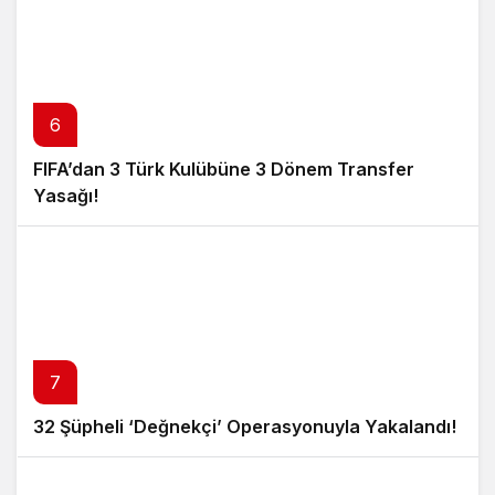
6
FIFA’dan 3 Türk Kulübüne 3 Dönem Transfer
Yasağı!
7
32 Şüpheli ‘Değnekçi’ Operasyonuyla Yakalandı!