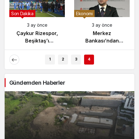
Gündem
Son Dakika
3 ay önce
3 ay önce
Yunanistan’da
Çaykur Rizespor,
Zeybek Tartışması
Beşiktaş’ı
Alevlendi!
Ağırlıyor!
1
2
3
4
Gündemden Haberler