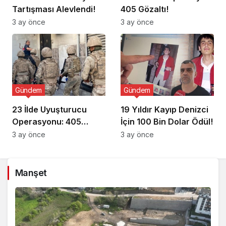
Tartışması Alevlendi!
405 Gözaltı!
3 ay önce
3 ay önce
Gündem
Gündem
23 İlde Uyuşturucu
19 Yıldır Kayıp Denizci
Operasyonu: 405
İçin 100 Bin Dolar Ödül!
Gözaltı!
3 ay önce
3 ay önce
Manşet