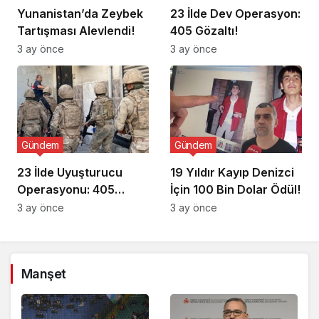
Yunanistan’da Zeybek
23 İlde Dev Operasyon:
Tartışması Alevlendi!
405 Gözaltı!
3 ay önce
3 ay önce
Gündem
Gündem
23 İlde Uyuşturucu
19 Yıldır Kayıp Denizci
Operasyonu: 405
İçin 100 Bin Dolar Ödül!
Gözaltı!
3 ay önce
3 ay önce
Manşet