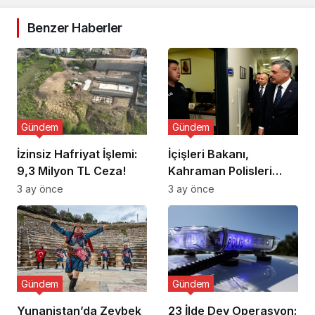
Benzer Haberler
Gündem
Gündem
İzinsiz Hafriyat İşlemi:
İçişleri Bakanı,
9,3 Milyon TL Ceza!
Kahraman Polisleri
Ziyaret Etti
3 ay önce
3 ay önce
Gündem
Gündem
Yunanistan’da Zeybek
23 İlde Dev Operasyon: