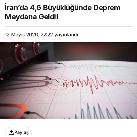
Büyüklüğünde Deprem
İran’da 4,6 Büyüklüğünde Deprem
Meydana Geldi!
Meydana Geldi!
12 Mayıs 2026, 22:22
yayınlandı
Paylaş