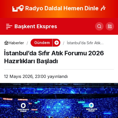
İran’da 4,6
🎧 Radyo Daldal Hemen Dinle 🎶
Paylaş
Büyüklüğünde
Başkent Ekspres
Deprem Meydana
Gündem
Haberler
İstanbul’da Sıfır Atık
Forumu 2026 Hazırlıkları
Geldi!
İstanbul’da Sıfır Atık Forumu 2026
Başladı
Hazırlıkları Başladı
12 Mayıs 2026, 23:00
yayınlandı