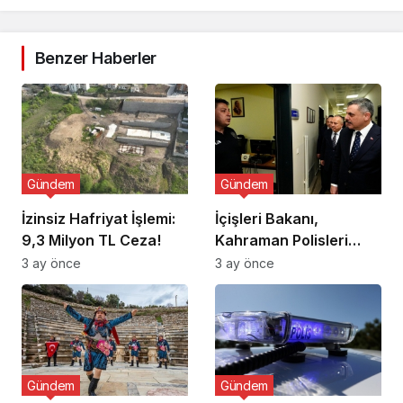
Benzer Haberler
Gündem
Gündem
İzinsiz Hafriyat İşlemi:
İçişleri Bakanı,
9,3 Milyon TL Ceza!
Kahraman Polisleri
Ziyaret Etti
3 ay önce
3 ay önce
Gündem
Gündem