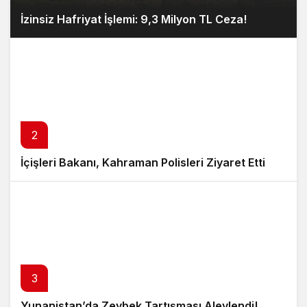
İzinsiz Hafriyat İşlemi: 9,3 Milyon TL Ceza!
2
İçişleri Bakanı, Kahraman Polisleri Ziyaret Etti
3
Yunanistan’da Zeybek Tartışması Alevlendi!