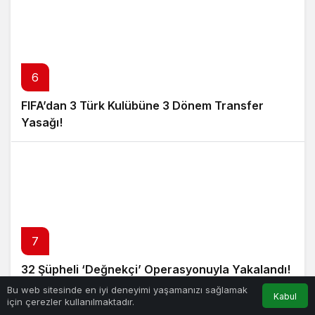
6
FIFA’dan 3 Türk Kulübüne 3 Dönem Transfer
Yasağı!
7
32 Şüpheli ‘Değnekçi’ Operasyonuyla Yakalandı!
Bu web sitesinde en iyi deneyimi yaşamanızı sağlamak
Kabul
için çerezler kullanılmaktadır.