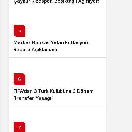
Çaykur Rizespor, Beşiktaş’ı Ağırlıyor!
5
Merkez Bankası’ndan Enflasyon
Raporu Açıklaması
6
FIFA’dan 3 Türk Kulübüne 3 Dönem
Transfer Yasağı!
7