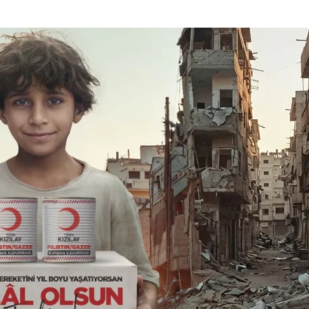
Son Dakika
nce
3 ay önce
bek Tartışması
Çaykur Rizespor, Beşiktaş’ı
di!
Ağırlıyor!