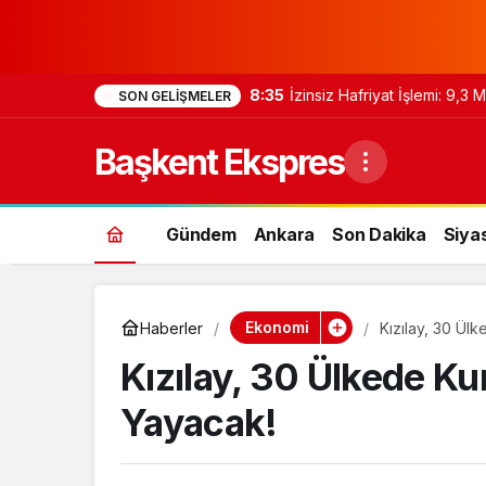
8:35
İzinsiz Hafriyat İşlemi: 9,3
SON GELIŞMELER
Başkent Ekspres
Gündem
Ankara
Son Dakika
Siya
Ekonomi
Haberler
Kızılay, 30 Ülk
Kızılay, 30 Ülkede Ku
Yayacak!