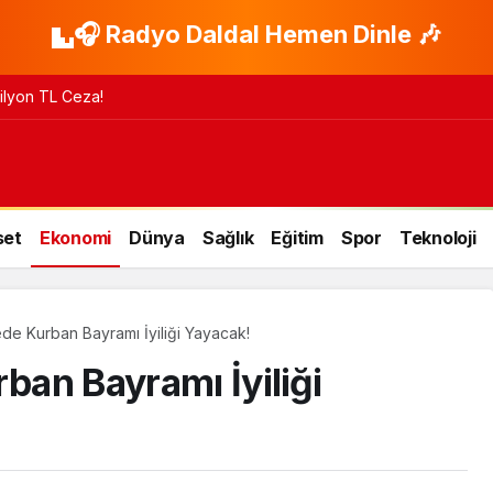
🎧 Radyo Daldal Hemen Dinle 🎶
 Milyon TL Ceza!
set
Ekonomi
Dünya
Sağlık
Eğitim
Spor
Teknoloji
ede Kurban Bayramı İyiliği Yayacak!
rban Bayramı İyiliği