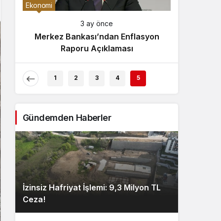
Gece Modu
Ekonomi
Gece modunu seçin.
3 ay önce
Merkez Bankası’ndan Enflasyon
Sistem Modu
Raporu Açıklaması
Sistem modunu seçin.
1
2
3
4
5
Gündemden Haberler
İzinsiz Hafriyat İşlemi: 9,3 Milyon TL
Ceza!