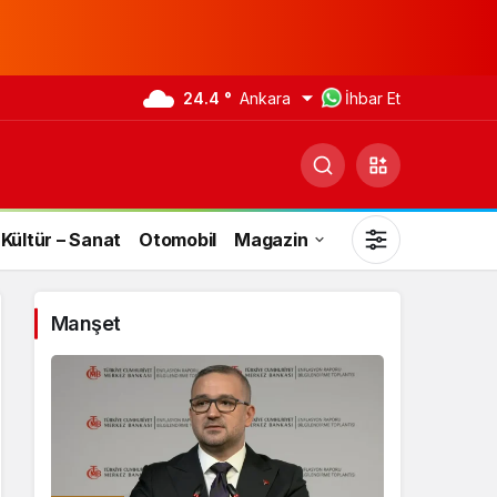
24.4 °
Ankara
İhbar Et
Kültür – Sanat
Otomobil
Magazin
Manşet
Gündüz Modu
Gündüz modunu seçin.