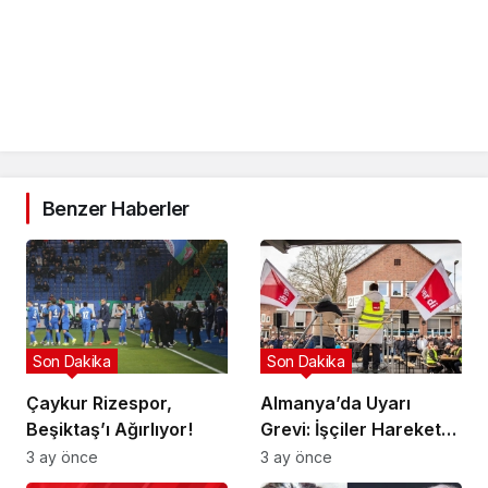
Benzer Haberler
Son Dakika
Son Dakika
Çaykur Rizespor,
Almanya’da Uyarı
Beşiktaş’ı Ağırlıyor!
Grevi: İşçiler Harekete
Geçti!
3 ay önce
3 ay önce