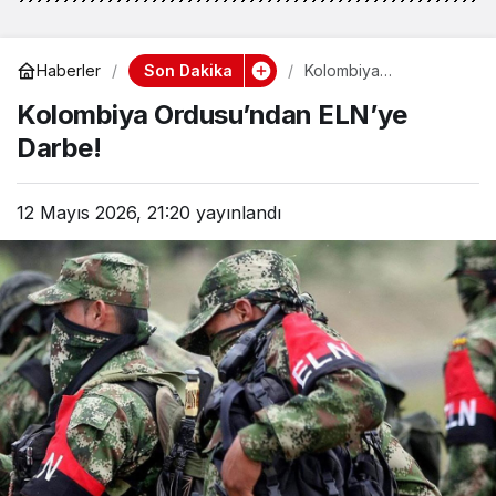
Son Dakika
Haberler
Kolombiya
Ordusu’ndan ELN’ye
Kolombiya Ordusu’ndan ELN’ye
Darbe!
Darbe!
12 Mayıs 2026, 21:20
yayınlandı