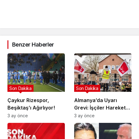
Benzer Haberler
Son Dakika
Son Dakika
Çaykur Rizespor,
Almanya’da Uyarı
Beşiktaş’ı Ağırlıyor!
Grevi: İşçiler Harekete
Geçti!
3 ay önce
3 ay önce