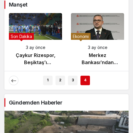
Manşet
Son Dakika
Ekonomi
3 ay önce
3 ay önce
Çaykur Rizespor,
Merkez
Beşiktaş’ı
Bankası’ndan
Ağırlıyor!
Enflasyon Raporu
Açıklaması
1
2
3
4
Gündemden Haberler