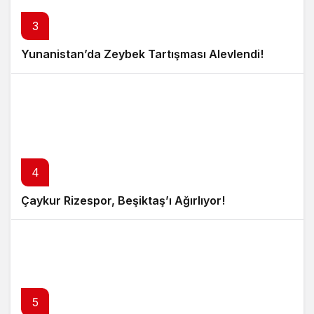
3
Yunanistan’da Zeybek Tartışması Alevlendi!
4
Çaykur Rizespor, Beşiktaş’ı Ağırlıyor!
5