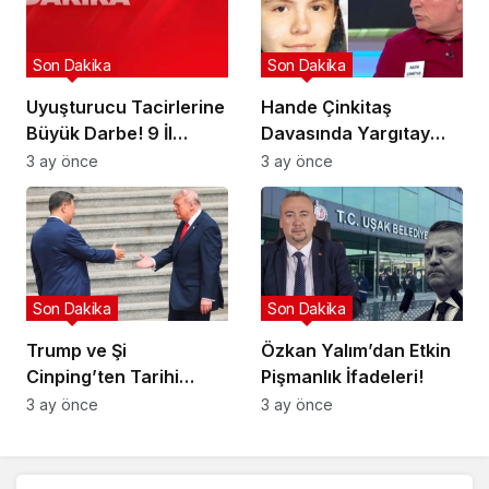
Son Dakika
Son Dakika
Uyuşturucu Tacirlerine
Hande Çinkitaş
Büyük Darbe! 9 İl
Davasında Yargıtay
Hedefte!
Kararı!
3 ay önce
3 ay önce
Son Dakika
Son Dakika
Trump ve Şi
Özkan Yalım’dan Etkin
Cinping’ten Tarihi
Pişmanlık İfadeleri!
Ortaklık Mesajı
3 ay önce
3 ay önce