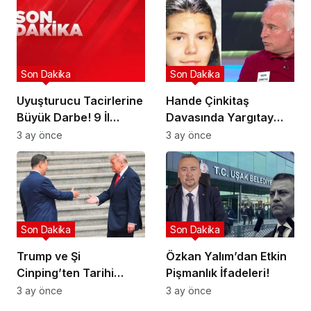
Son Dakika
Son Dakika
Uyuşturucu Tacirlerine
Hande Çinkitaş
Büyük Darbe! 9 İl
Davasında Yargıtay
Hedefte!
Kararı!
3 ay önce
3 ay önce
Son Dakika
Son Dakika
Trump ve Şi
Özkan Yalım’dan Etkin
Cinping’ten Tarihi
Pişmanlık İfadeleri!
Ortaklık Mesajı
3 ay önce
3 ay önce