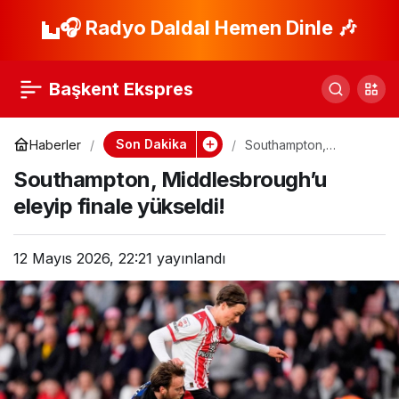
Kolombiya
🎧 Radyo Daldal Hemen Dinle 🎶
Paylaş
Ordusu’ndan ELN’ye
Başkent Ekspres
Darbe!
Son Dakika
Haberler
Southampton,
Middlesbrough’u
Southampton, Middlesbrough’u
eleyip finale yükseldi!
eleyip finale yükseldi!
12 Mayıs 2026, 22:21
yayınlandı