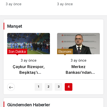
Ortaklık Mesajı
3 ay önce
3 ay önce
Manşet
Son Dakika
Ekonomi
3 ay önce
3 ay önce
Çaykur Rizespor,
Merkez
Beşiktaş’ı
Bankası’ndan
Ağırlıyor!
Enflasyon Raporu
Açıklaması
1
2
3
4
Gündemden Haberler