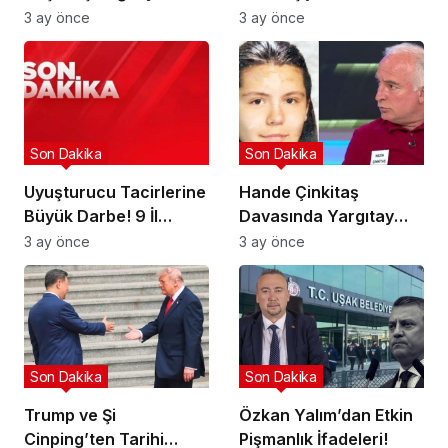
Geçti!
3 ay önce
3 ay önce
Son Dakika
Son Dakika
Uyuşturucu Tacirlerine
Hande Çinkitaş
Büyük Darbe! 9 İl
Davasında Yargıtay
Hedefte!
Kararı!
3 ay önce
3 ay önce
Son Dakika
Son Dakika
Trump ve Şi
Özkan Yalım’dan Etkin
Cinping’ten Tarihi
Pişmanlık İfadeleri!