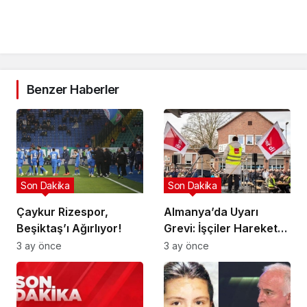
Benzer Haberler
Son Dakika
Son Dakika
Çaykur Rizespor,
Almanya’da Uyarı
Beşiktaş’ı Ağırlıyor!
Grevi: İşçiler Harekete
Geçti!
3 ay önce
3 ay önce