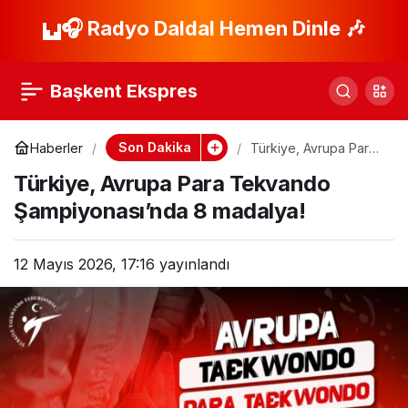
Benfica,
🎧 Radyo Daldal Hemen Dinle 🎶
Paylaş
Mourinho’nun Yerine
Başkent Ekspres
Silva’yı Düşünüyor!
Son Dakika
Haberler
Türkiye, Avrupa Para
Tekvando
Türkiye, Avrupa Para Tekvando
Şampiyonası’nda 8
madalya!
Şampiyonası’nda 8 madalya!
12 Mayıs 2026, 17:16
yayınlandı