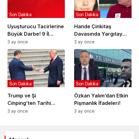
Son Dakika
Son Dakika
Uyuşturucu Tacirlerine
Hande Çinkitaş
Büyük Darbe! 9 İl
Davasında Yargıtay
Hedefte!
Kararı!
3 ay önce
3 ay önce
Son Dakika
Son Dakika
Trump ve Şi
Özkan Yalım’dan Etkin
Cinping’ten Tarihi
Pişmanlık İfadeleri!
Ortaklık Mesajı
3 ay önce
3 ay önce