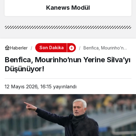
Kanews Modül
Son Dakika
Haberler
Benfica, Mourinho’nun
Yerine Silva’yı
Benfica, Mourinho’nun Yerine Silva’yı
Düşünüyor!
Düşünüyor!
12 Mayıs 2026, 16:15
yayınlandı