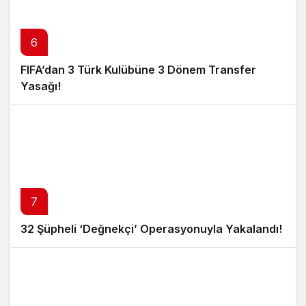
6
FIFA’dan 3 Türk Kulübüne 3 Dönem Transfer
Yasağı!
7
32 Şüpheli ‘Değnekçi’ Operasyonuyla Yakalandı!