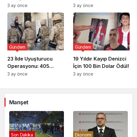
3 ay önce
3 ay önce
Gündem
Gündem
23 İlde Uyuşturucu
19 Yıldır Kayıp Denizci
Operasyonu: 405
İçin 100 Bin Dolar Ödül!
Gözaltı!
3 ay önce
3 ay önce
Manşet
Gündem
Son Dakika