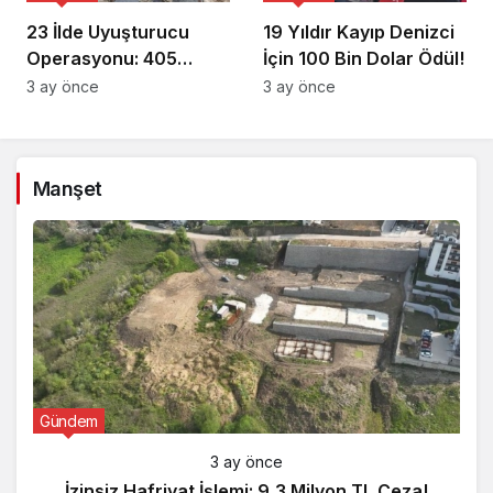
23 İlde Uyuşturucu
19 Yıldır Kayıp Denizci
Operasyonu: 405
İçin 100 Bin Dolar Ödül!
Gözaltı!
3 ay önce
3 ay önce
Manşet
Gündem
3 ay önce
İzinsiz Hafriyat İşlemi: 9,3 Milyon TL Ceza!