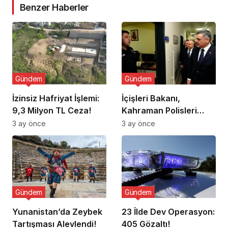
Benzer Haberler
Gündem
Gündem
İzinsiz Hafriyat İşlemi:
İçişleri Bakanı,
9,3 Milyon TL Ceza!
Kahraman Polisleri
Ziyaret Etti
3 ay önce
3 ay önce
Gündem
Gündem
Yunanistan’da Zeybek
23 İlde Dev Operasyon:
Tartışması Alevlendi!
405 Gözaltı!