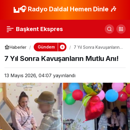
Bingöl-Muş yolunda
🎧 Radyo Daldal Hemen Dinle 🎶
Paylaş
cip devrildi, 6 yaralı!
Başkent Ekspres
Gündem
Haberler
7 Yıl Sonra Kavuşanların
Mutlu Anı!
7 Yıl Sonra Kavuşanların Mutlu Anı!
13 Mayıs 2026, 04:07
yayınlandı