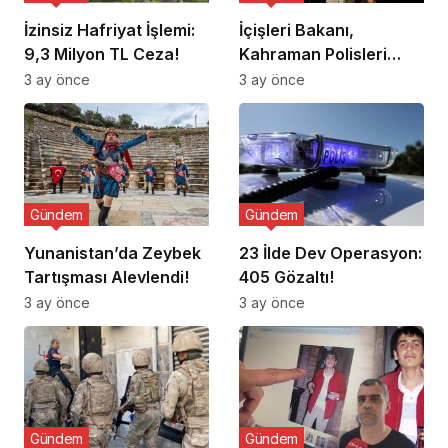
İzinsiz Hafriyat İşlemi:
İçişleri Bakanı,
9,3 Milyon TL Ceza!
Kahraman Polisleri
Ziyaret Etti
3 ay önce
3 ay önce
Gündem
Gündem
Yunanistan’da Zeybek
23 İlde Dev Operasyon:
Tartışması Alevlendi!
405 Gözaltı!
3 ay önce
3 ay önce
Gündem
Gündem