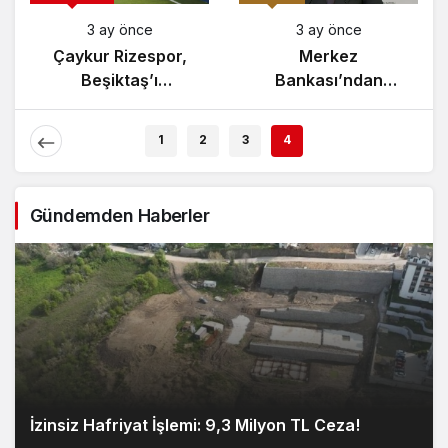
3 ay önce
3 ay önce
Yunanistan’da
Çaykur Rizespor,
Zeybek Tartışması
Beşiktaş’ı
Alevlendi!
Ağırlıyor!
1
2
3
4
Gündemden Haberler
İzinsiz Hafriyat İşlemi: 9,3 Milyon TL Ceza!