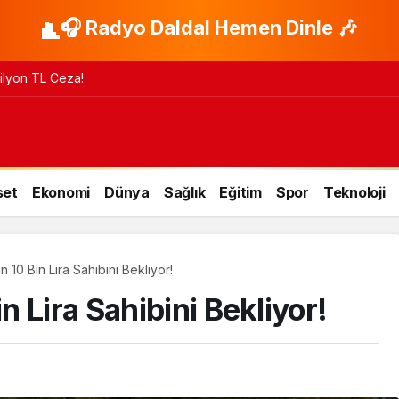
🎧 Radyo Daldal Hemen Dinle 🎶
 Milyon TL Ceza!
set
Ekonomi
Dünya
Sağlık
Eğitim
Spor
Teknoloji
10 Bin Lira Sahibini Bekliyor!
 Lira Sahibini Bekliyor!