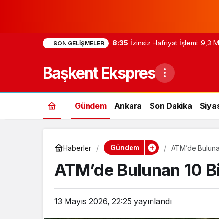
8:35
İzinsiz Hafriyat İşlemi: 9,3
SON GELIŞMELER
Başkent Ekspres
Gündem
Ankara
Son Dakika
Siya
Gündem
Haberler
ATM’de Bulunan 
ATM’de Bulunan 10 Bin
13 Mayıs 2026, 22:25
yayınlandı