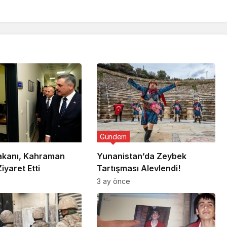
Gündem
Bakanı, Kahraman
Yunanistan’da Zeybek
Ziyaret Etti
Tartışması Alevlendi!
3 ay önce