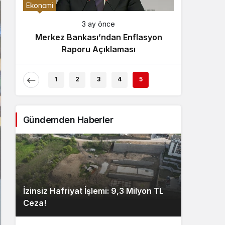
Gece Modu
Ekonomi
Gece modunu seçin.
3 ay önce
Merkez Bankası’ndan Enflasyon
Sistem Modu
Raporu Açıklaması
Sistem modunu seçin.
1
2
3
4
5
Gündemden Haberler
İzinsiz Hafriyat İşlemi: 9,3 Milyon TL
Ceza!