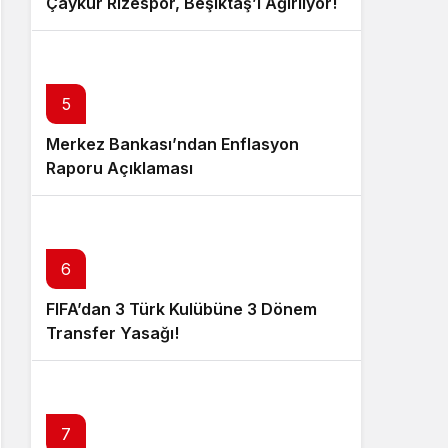
Çaykur Rizespor, Beşiktaş’ı Ağırlıyor!
5
Merkez Bankası’ndan Enflasyon
Raporu Açıklaması
6
FIFA’dan 3 Türk Kulübüne 3 Dönem
Transfer Yasağı!
7