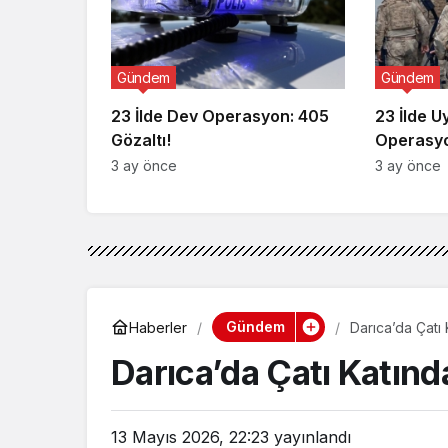
Gündem
Gündem
23 İlde Dev Operasyon: 405
23 İlde 
Gözaltı!
Operasyo
3 ay önce
3 ay önce
Gündem
Haberler
Darıca’da Çatı
Darıca’da Çatı Katın
13 Mayıs 2026, 22:23
yayınlandı