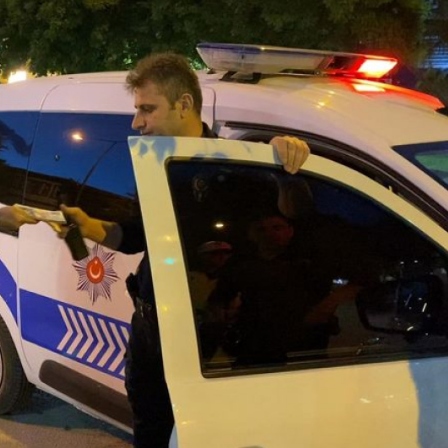
Son Dakika
nce
3 ay önce
bek Tartışması
Çaykur Rizespor, Beşiktaş’ı
di!
Ağırlıyor!