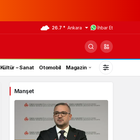
26.7 °
Ankara
İhbar Et
Kültür – Sanat
Otomobil
Magazin
Manşet
Gündüz Modu
Gündüz modunu seçin.