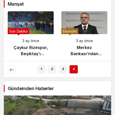
Manşet
Son Dakika
Ekonomi
3 ay önce
3 ay önce
Çaykur Rizespor,
Merkez
Beşiktaş’ı
Bankası’ndan
Ağırlıyor!
Enflasyon Raporu
Açıklaması
1
2
3
4
Gündemden Haberler