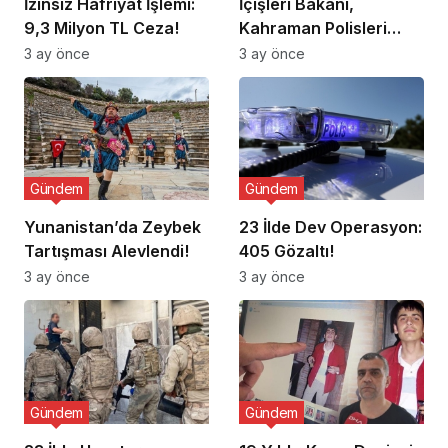
İzinsiz Hafriyat İşlemi:
İçişleri Bakanı,
9,3 Milyon TL Ceza!
Kahraman Polisleri
Ziyaret Etti
3 ay önce
3 ay önce
Gündem
Gündem
Yunanistan’da Zeybek
23 İlde Dev Operasyon:
Tartışması Alevlendi!
405 Gözaltı!
3 ay önce
3 ay önce
Gündem
Gündem