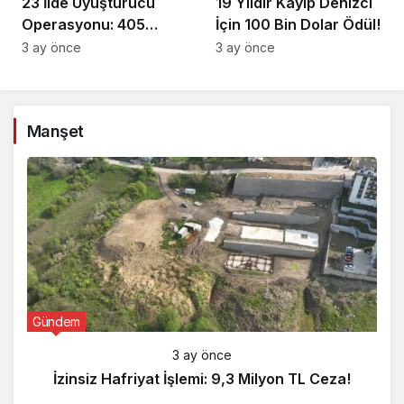
23 İlde Uyuşturucu
19 Yıldır Kayıp Denizci
Operasyonu: 405
İçin 100 Bin Dolar Ödül!
Gözaltı!
3 ay önce
3 ay önce
Manşet
Gündem
3 ay önce
İzinsiz Hafriyat İşlemi: 9,3 Milyon TL Ceza!