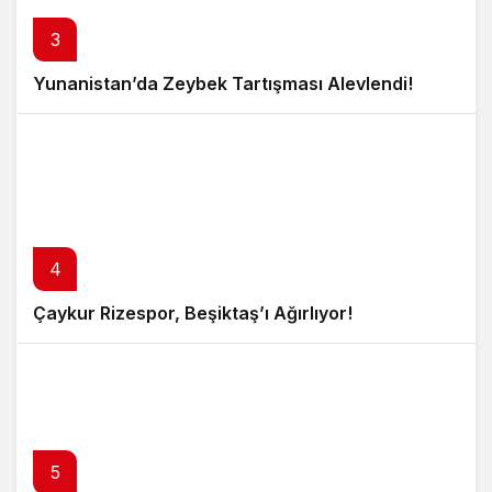
3
Yunanistan’da Zeybek Tartışması Alevlendi!
4
Çaykur Rizespor, Beşiktaş’ı Ağırlıyor!
5