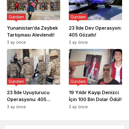
Gündem
Gündem
Yunanistan’da Zeybek
23 İlde Dev Operasyon:
Tartışması Alevlendi!
405 Gözaltı!
3 ay önce
3 ay önce
Gündem
Gündem
23 İlde Uyuşturucu
19 Yıldır Kayıp Denizci
Operasyonu: 405
İçin 100 Bin Dolar Ödül!
Gözaltı!
3 ay önce
3 ay önce