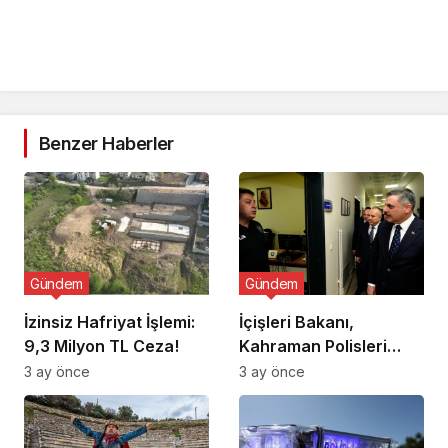
Benzer Haberler
Gündem
Gündem
İzinsiz Hafriyat İşlemi:
İçişleri Bakanı,
9,3 Milyon TL Ceza!
Kahraman Polisleri
Ziyaret Etti
3 ay önce
3 ay önce