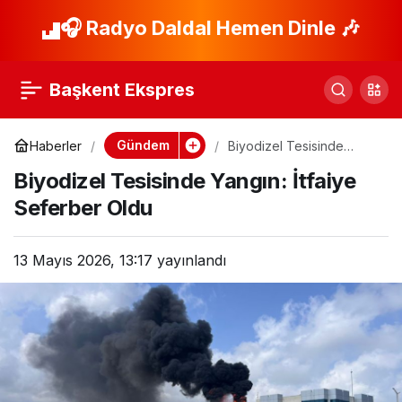
FETÖ’den 5 yıl cezası
🎧 Radyo Daldal Hemen Dinle 🎶
Paylaş
olan komedyen
Başkent Ekspres
yakalandı
Gündem
Haberler
Biyodizel Tesisinde
Yangın: İtfaiye Seferber
Biyodizel Tesisinde Yangın: İtfaiye
Oldu
Seferber Oldu
13 Mayıs 2026, 13:17
yayınlandı