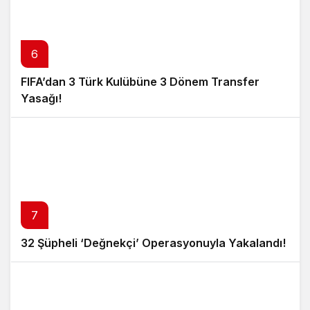
6
FIFA’dan 3 Türk Kulübüne 3 Dönem Transfer
Yasağı!
7
32 Şüpheli ‘Değnekçi’ Operasyonuyla Yakalandı!