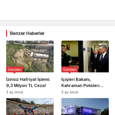
Benzer Haberler
Gündem
Gündem
İzinsiz Hafriyat İşlemi:
İçişleri Bakanı,
9,3 Milyon TL Ceza!
Kahraman Polisleri
Ziyaret Etti
3 ay önce
3 ay önce