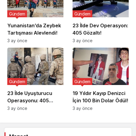
Gündem
Gündem
Yunanistan’da Zeybek
23 İlde Dev Operasyon:
Tartışması Alevlendi!
405 Gözaltı!
3 ay önce
3 ay önce
Gündem
Gündem
23 İlde Uyuşturucu
19 Yıldır Kayıp Denizci
Operasyonu: 405
İçin 100 Bin Dolar Ödül!
Gözaltı!
3 ay önce
3 ay önce