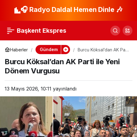
Tuvalette Doğuran
🎧 Radyo Daldal Hemen Dinle 🎶
Paylaş
Anneye Şok Ceza!
Başkent Ekspres
Gündem
Haberler
Burcu Köksal’dan AK Parti
ile Yeni Dönem Vurgusu
Burcu Köksal’dan AK Parti ile Yeni
Dönem Vurgusu
13 Mayıs 2026, 10:11
yayınlandı