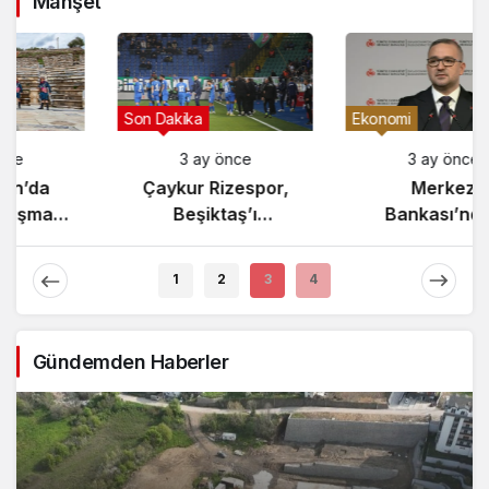
Manşet
Gündem
Son Dakika
3 ay önce
3 ay önce
Yunanistan’da
Çaykur Rizespor,
Zeybek Tartışması
Beşiktaş’ı
Alevlendi!
Ağırlıyor!
1
2
3
4
Gündemden Haberler