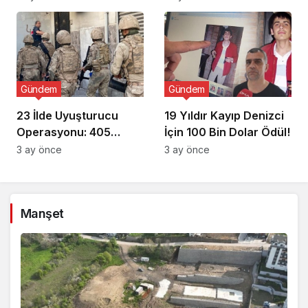
Gündem
Gündem
23 İlde Uyuşturucu
19 Yıldır Kayıp Denizci
Operasyonu: 405
İçin 100 Bin Dolar Ödül!
Gözaltı!
3 ay önce
3 ay önce
Manşet