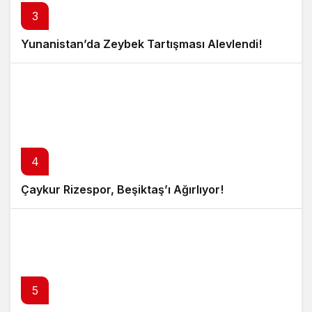
3
Yunanistan’da Zeybek Tartışması Alevlendi!
4
Çaykur Rizespor, Beşiktaş’ı Ağırlıyor!
5