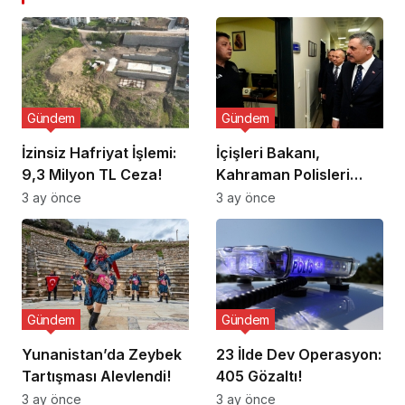
Gündem
Gündem
İzinsiz Hafriyat İşlemi:
İçişleri Bakanı,
9,3 Milyon TL Ceza!
Kahraman Polisleri
Ziyaret Etti
3 ay önce
3 ay önce
Gündem
Gündem
Yunanistan’da Zeybek
23 İlde Dev Operasyon:
Tartışması Alevlendi!
405 Gözaltı!
3 ay önce
3 ay önce