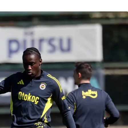
Son Dakika
nce
3 ay önce
bek Tartışması
Çaykur Rizespor, Beşiktaş’ı
di!
Ağırlıyor!