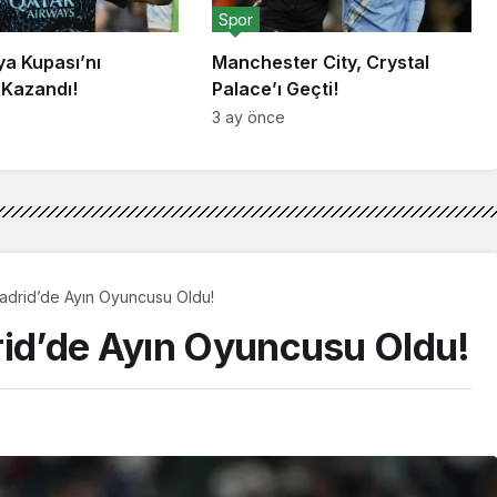
Spor
lya Kupası’nı
Manchester City, Crystal
 Kazandı!
Palace’ı Geçti!
3 ay önce
Madrid’de Ayın Oyuncusu Oldu!
rid’de Ayın Oyuncusu Oldu!