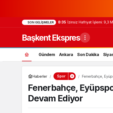
8:35
İzinsiz Hafriyat İşlemi: 9,3
SON GELIŞMELER
Başkent Ekspres
Gündem
Ankara
Son Dakika
Siya
Spor
Haberler
Fenerbahçe, Eyüps
Fenerbahçe, Eyüpspor 
Devam Ediyor