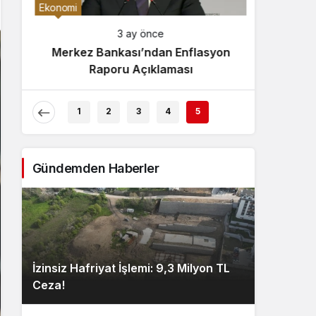
Gece Modu
Ekonomi
Gece modunu seçin.
3 ay önce
Merkez Bankası’ndan Enflasyon
Sistem Modu
Raporu Açıklaması
Sistem modunu seçin.
1
2
3
4
5
Gündemden Haberler
İzinsiz Hafriyat İşlemi: 9,3 Milyon TL
Ceza!