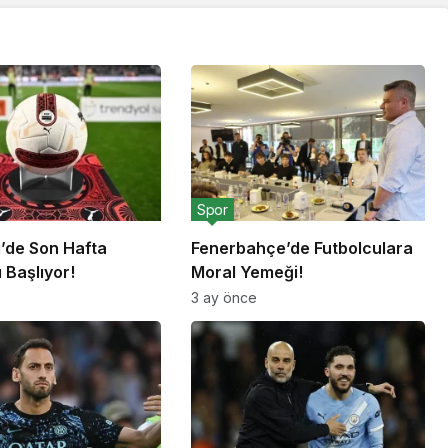
Spor
g’de Son Hafta
Fenerbahçe’de Futbolculara
 Başlıyor!
Moral Yemeği!
3 ay önce