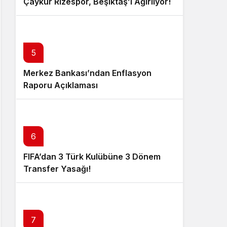
Çaykur Rizespor, Beşiktaş’ı Ağırlıyor!
5
Merkez Bankası’ndan Enflasyon
Raporu Açıklaması
6
FIFA’dan 3 Türk Kulübüne 3 Dönem
Transfer Yasağı!
7