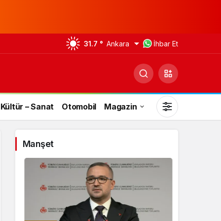
31.7 °
Ankara
İhbar Et
Kültür – Sanat
Otomobil
Magazin
Manşet
Gündüz Modu
Gündüz modunu seçin.