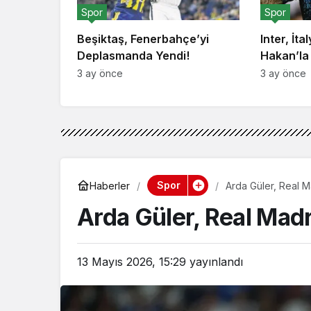
Spor
Spor
Beşiktaş, Fenerbahçe’yi
Inter, İta
Deplasmanda Yendi!
Hakan’la
3 ay önce
3 ay önce
Spor
Haberler
Arda Güler, Real 
Arda Güler, Real Mad
13 Mayıs 2026, 15:29
yayınlandı