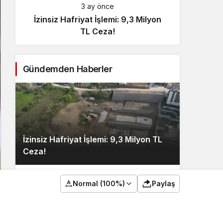
3 ay önce
İzinsiz Hafriyat İşlemi: 9,3 Milyon
İçişl
TL Ceza!
Gündemden Haberler
İzinsiz Hafriyat İşlemi: 9,3 Milyon TL
Ceza!
Normal (100%)
Paylaş
2
İçişleri Bakanı, Kahraman Polisleri