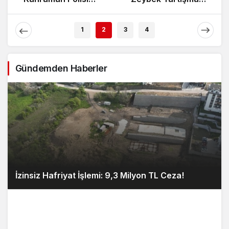
TL Ceza!
Ziyaret Etti
1
2
3
4
Gündemden Haberler
İzinsiz Hafriyat İşlemi: 9,3 Milyon TL Ceza!