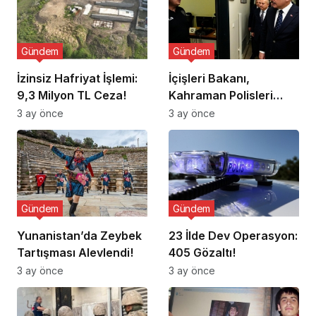
Gündem
Gündem
İzinsiz Hafriyat İşlemi:
İçişleri Bakanı,
9,3 Milyon TL Ceza!
Kahraman Polisleri
Ziyaret Etti
3 ay önce
3 ay önce
Gündem
Gündem
Yunanistan’da Zeybek
23 İlde Dev Operasyon:
Tartışması Alevlendi!
405 Gözaltı!
3 ay önce
3 ay önce