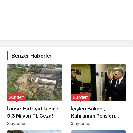
Benzer Haberler
Gündem
Gündem
İzinsiz Hafriyat İşlemi:
İçişleri Bakanı,
9,3 Milyon TL Ceza!
Kahraman Polisleri
Ziyaret Etti
3 ay önce
3 ay önce