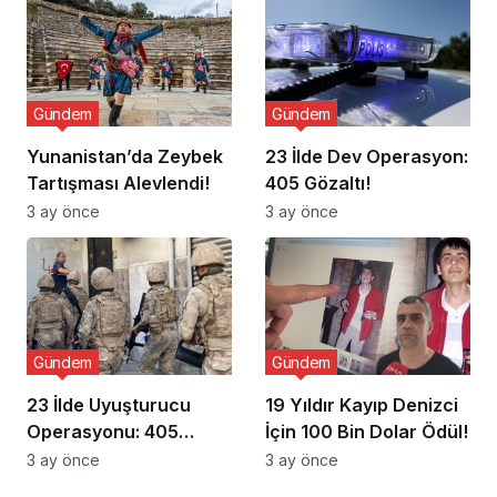
Gündem
Gündem
Yunanistan’da Zeybek
23 İlde Dev Operasyon:
Tartışması Alevlendi!
405 Gözaltı!
3 ay önce
3 ay önce
Gündem
Gündem
23 İlde Uyuşturucu
19 Yıldır Kayıp Denizci
Operasyonu: 405
İçin 100 Bin Dolar Ödül!
Gözaltı!
3 ay önce
3 ay önce