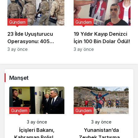
Gündem
Gündem
23 İlde Uyuşturucu
19 Yıldır Kayıp Denizci
Operasyonu: 405
İçin 100 Bin Dolar Ödül!
Gözaltı!
3 ay önce
3 ay önce
Manşet
Gündem
Gündem
3 ay önce
3 ay önce
İzinsiz Hafriyat
İçişleri Bakanı,
İşlemi: 9,3 Milyon
Kahraman Polisleri