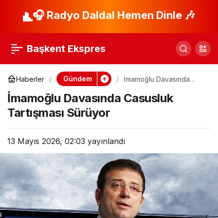
İsrail’in Lübnan’a
🎧 Radyo Daldal Hemen Dinle 🎶
Paylaş
Saldırılarında 13 Ölü!
Başkent Ekspres
Gündem
Haberler
İmamoğlu Davasında
Casusluk Tartışması
İmamoğlu Davasında Casusluk
Sürüyor
Tartışması Sürüyor
13 Mayıs 2026, 02:03
yayınlandı