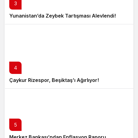
3
Yunanistan’da Zeybek Tartışması Alevlendi!
4
Çaykur Rizespor, Beşiktaş’ı Ağırlıyor!
5
Merkez Bankası’ndan Enflasyon Raporu