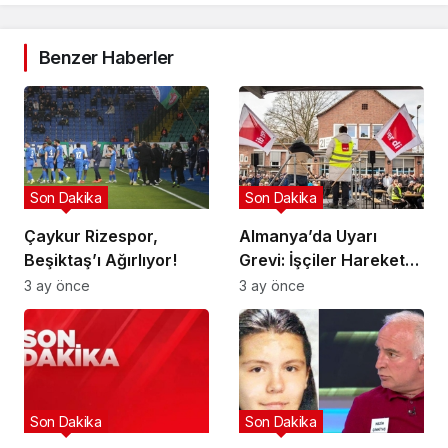
Benzer Haberler
Son Dakika
Son Dakika
Çaykur Rizespor,
Almanya’da Uyarı
Beşiktaş’ı Ağırlıyor!
Grevi: İşçiler Harekete
Geçti!
3 ay önce
3 ay önce
Son Dakika
Son Dakika