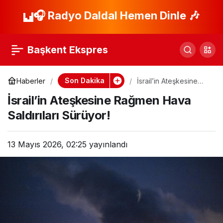
Eurovision’da İsrail
🎧 Radyo Daldal Hemen Dinle 🎶
Paylaş
Protestoları Olay
Başkent Ekspres
Yarattı!
Son Dakika
Haberler
İsrail’in Ateşkesine
Rağmen Hava
İsrail’in Ateşkesine Rağmen Hava
Saldırıları Sürüyor!
Saldırıları Sürüyor!
13 Mayıs 2026, 02:25
yayınlandı