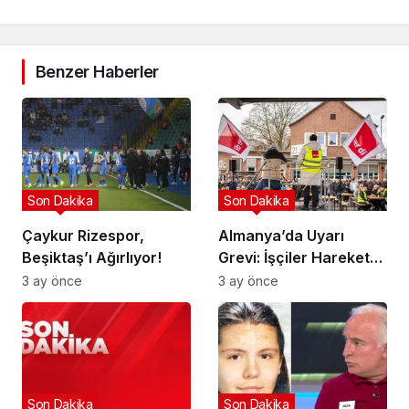
Benzer Haberler
Son Dakika
Son Dakika
Çaykur Rizespor,
Almanya’da Uyarı
Beşiktaş’ı Ağırlıyor!
Grevi: İşçiler Harekete
Geçti!
3 ay önce
3 ay önce
Son Dakika
Son Dakika