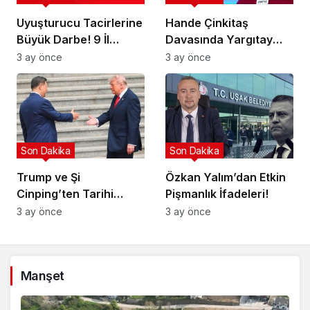
Uyuşturucu Tacirlerine
Hande Çinkitaş
Büyük Darbe! 9 İl
Davasında Yargıtay
Hedefte!
Kararı!
3 ay önce
3 ay önce
Son Dakika
Son Dakika
Trump ve Şi
Özkan Yalım’dan Etkin
Cinping’ten Tarihi
Pişmanlık İfadeleri!
Ortaklık Mesajı
3 ay önce
3 ay önce
Manşet