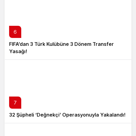
6
FIFA’dan 3 Türk Kulübüne 3 Dönem Transfer
Yasağı!
7
32 Şüpheli ‘Değnekçi’ Operasyonuyla Yakalandı!