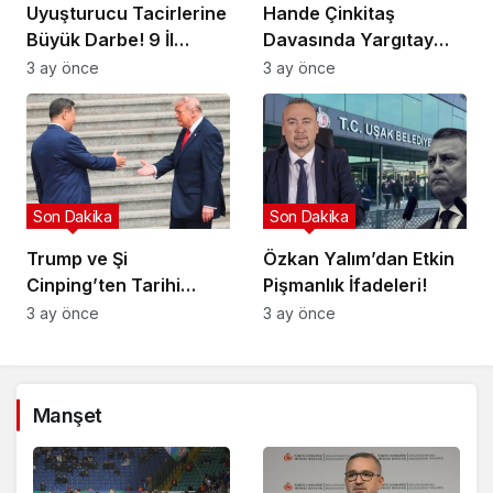
Uyuşturucu Tacirlerine
Hande Çinkitaş
Büyük Darbe! 9 İl
Davasında Yargıtay
Hedefte!
Kararı!
3 ay önce
3 ay önce
Son Dakika
Son Dakika
Trump ve Şi
Özkan Yalım’dan Etkin
Cinping’ten Tarihi
Pişmanlık İfadeleri!
Ortaklık Mesajı
3 ay önce
3 ay önce
Manşet