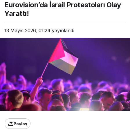
Eurovision’da İsrail Protestoları Olay
Yarattı!
Yarattı!
13 Mayıs 2026, 01:24
yayınlandı
Paylaş