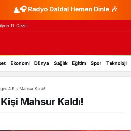
🎧 Radyo Daldal Hemen Dinle 🎶
 Milyon TL Ceza!
set
Ekonomi
Dünya
Sağlık
Eğitim
Spor
Teknoloji
gın: 4 Kişi Mahsur Kaldı!
 Kişi Mahsur Kaldı!