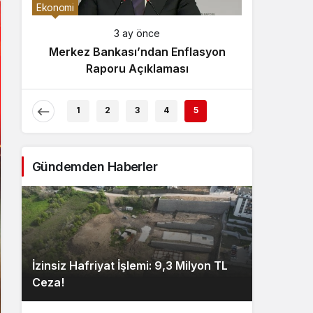
Gece Modu
Ekonomi
Gece modunu seçin.
3 ay önce
Merkez Bankası’ndan Enflasyon
Sistem Modu
Raporu Açıklaması
Sistem modunu seçin.
1
2
3
4
5
Gündemden Haberler
İzinsiz Hafriyat İşlemi: 9,3 Milyon TL
Ceza!