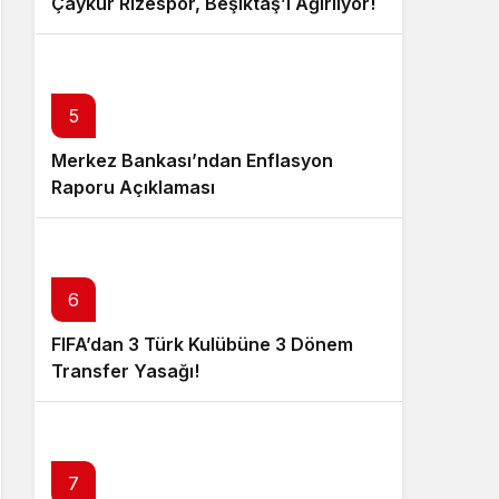
Çaykur Rizespor, Beşiktaş’ı Ağırlıyor!
5
Merkez Bankası’ndan Enflasyon
Raporu Açıklaması
6
FIFA’dan 3 Türk Kulübüne 3 Dönem
Transfer Yasağı!
7