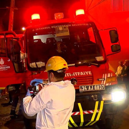
Son Dakika
nce
3 ay önce
bek Tartışması
Çaykur Rizespor, Beşiktaş’ı
di!
Ağırlıyor!