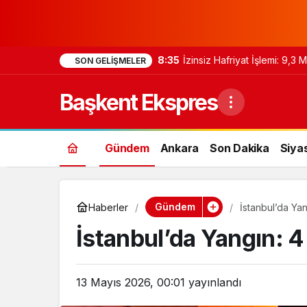
8:35
İzinsiz Hafriyat İşlemi: 9,3
SON GELIŞMELER
Başkent Ekspres
Gündem
Ankara
Son Dakika
Siya
Gündem
Haberler
İstanbul’da Yan
İstanbul’da Yangın: 4
13 Mayıs 2026, 00:01
yayınlandı