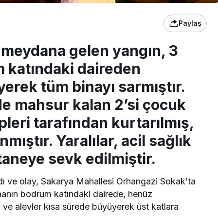
Paylaş
 meydana gelen yangın, 3
m katındaki daireden
erek tüm binayı sarmıştır.
ide mahsur kalan 2’si çocuk
ipleri tarafından kurtarılmış,
nmıştır. Yaralılar, acil sağlık
taneye sevk edilmiştir.
ıydı ve olay, Sakarya Mahallesi Orhangazi Sokak’ta
Binanın bodrum katındaki dairede, henüz
 ve alevler kısa sürede büyüyerek üst katlara