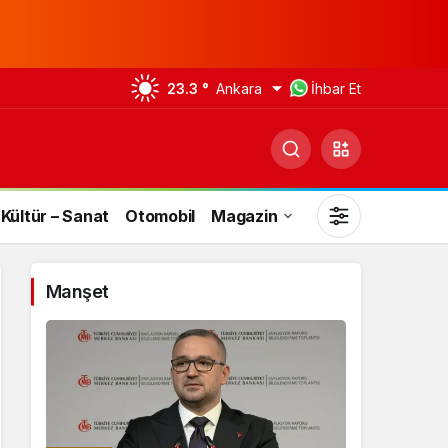
23.3 °
Ankara
İhbar Et
Kültür – Sanat
Otomobil
Magazin
Manşet
Gündüz Modu
Gündüz modunu seçin.