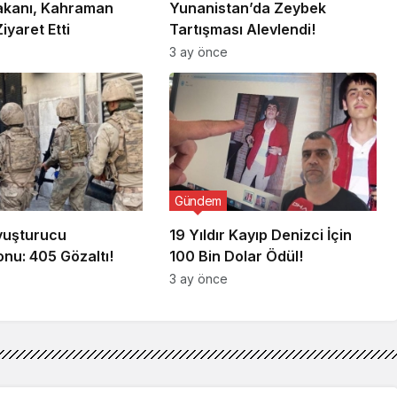
Bakanı, Kahraman
Yunanistan’da Zeybek
Ziyaret Etti
Tartışması Alevlendi!
3 ay önce
Gündem
Uyuşturucu
19 Yıldır Kayıp Denizci İçin
nu: 405 Gözaltı!
100 Bin Dolar Ödül!
3 ay önce