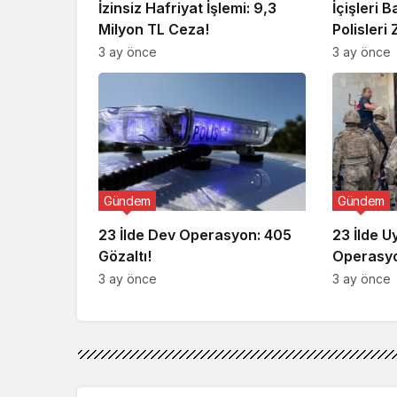
İzinsiz Hafriyat İşlemi: 9,3
İçişleri 
Milyon TL Ceza!
Polisleri 
3 ay önce
3 ay önce
Gündem
Gündem
23 İlde Dev Operasyon: 405
23 İlde 
Gözaltı!
Operasyo
3 ay önce
3 ay önce