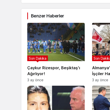
Benzer Haberler
Son Dakika
Son Dakik
Çaykur Rizespor, Beşiktaş’ı
Almanya’
Ağırlıyor!
İşçiler H
3 ay önce
3 ay önce