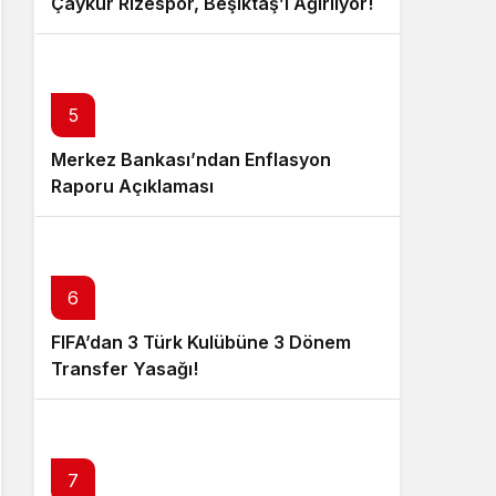
Çaykur Rizespor, Beşiktaş’ı Ağırlıyor!
5
Merkez Bankası’ndan Enflasyon
Raporu Açıklaması
6
FIFA’dan 3 Türk Kulübüne 3 Dönem
Transfer Yasağı!
7