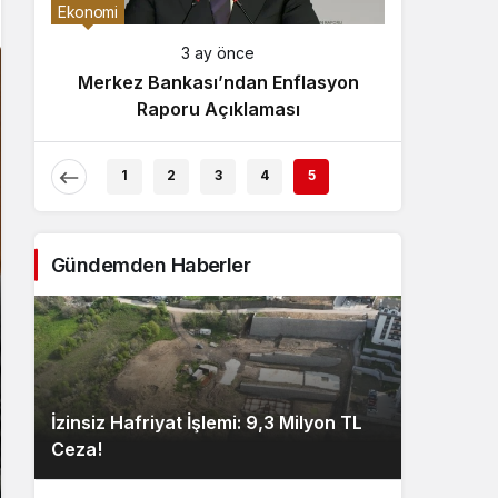
Gece Modu
Ekonomi
Gece modunu seçin.
3 ay önce
Merkez Bankası’ndan Enflasyon
Sistem Modu
Raporu Açıklaması
Sistem modunu seçin.
1
2
3
4
5
Gündemden Haberler
İzinsiz Hafriyat İşlemi: 9,3 Milyon TL
Ceza!