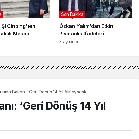
a
Son Dakika
 Şi Cinping’ten
Özkan Yalım’dan Etkin
taklık Mesajı
Pişmanlık İfadeleri!
3 ay önce
unma Bakanı: ‘Geri Dönüş 14 Yıl Almayacak’
nı: ‘Geri Dönüş 14 Yıl