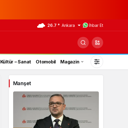
26.7 °
Ankara
İhbar Et
Kültür – Sanat
Otomobil
Magazin
Manşet
Gündüz Modu
Gündüz modunu seçin.