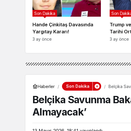
Son Dakika
Son Dakik
Hande Çinkitaş Davasında
Trump ve
Yargıtay Kararı!
Tarihi Or
3 ay önce
3 ay önce
Son Dakika
Haberler
Belçika Sav
Belçika Savunma Baka
Almayacak’
13 Mayıs 2026, 18:41
yayınlandı