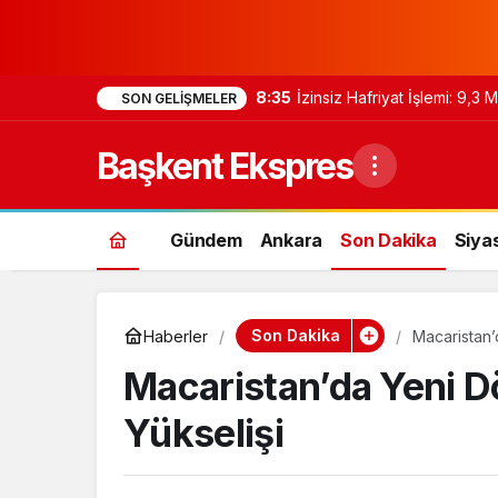
8:35
İzinsiz Hafriyat İşlemi: 9,3
SON GELIŞMELER
Başkent Ekspres
Gündem
Ankara
Son Dakika
Siya
Son Dakika
Haberler
Macaristan’
Macaristan’da Yeni 
Yükselişi