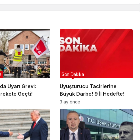
a
Son Dakika
da Uyarı Grevi:
Uyuşturucu Tacirlerine
arekete Geçti!
Büyük Darbe! 9 İl Hedefte!
3 ay önce