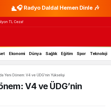
🎧 Radyo Daldal Hemen Dinle 🎶
 Milyon TL Ceza!
set
Ekonomi
Dünya
Sağlık
Eğitim
Spor
Teknoloji
da Yeni Dönem: V4 ve ÜDG’nin Yükselişi
Dönem: V4 ve ÜDG’nin