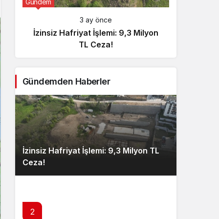
Gündem
Günde
3 ay önce
İzinsiz Hafriyat İşlemi: 9,3 Milyon
İçişl
TL Ceza!
Gündemden Haberler
İzinsiz Hafriyat İşlemi: 9,3 Milyon TL
Ceza!
2