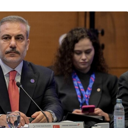
Son Dakika
nce
3 ay önce
bek Tartışması
Çaykur Rizespor, Beşiktaş’ı
di!
Ağırlıyor!