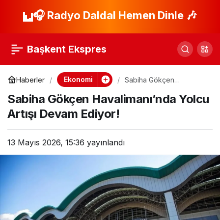
Yenilenebilir Enerji
🎧 Radyo Daldal Hemen Dinle 🎶
Paylaş
İçin 4 Yeni Bölge
Başkent Ekspres
Belirlendi
Ekonomi
Haberler
Sabiha Gökçen
Havalimanı’nda Yolcu
Sabiha Gökçen Havalimanı’nda Yolcu
Artışı Devam Ediyor!
Artışı Devam Ediyor!
13 Mayıs 2026, 15:36
yayınlandı