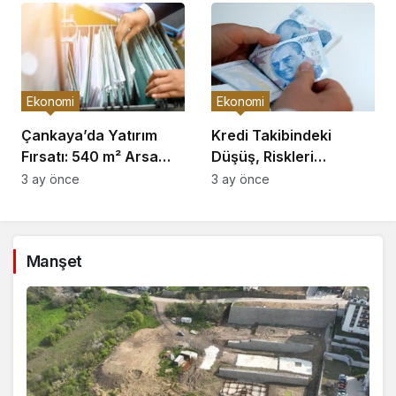
Ekonomi
Ekonomi
Çankaya’da Yatırım
Kredi Takibindeki
Fırsatı: 540 m² Arsa
Düşüş, Riskleri
Satışı
Artırıyor!
3 ay önce
3 ay önce
Manşet