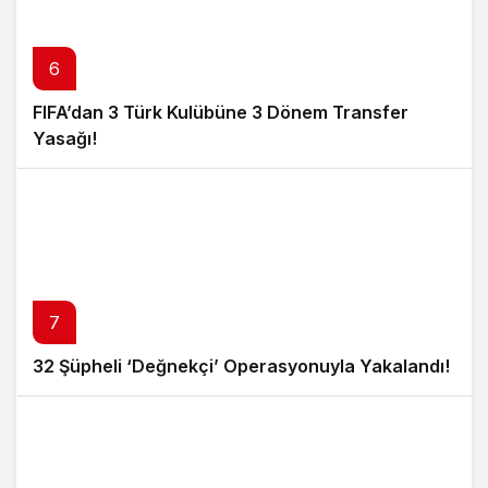
6
FIFA’dan 3 Türk Kulübüne 3 Dönem Transfer
Yasağı!
7
32 Şüpheli ‘Değnekçi’ Operasyonuyla Yakalandı!