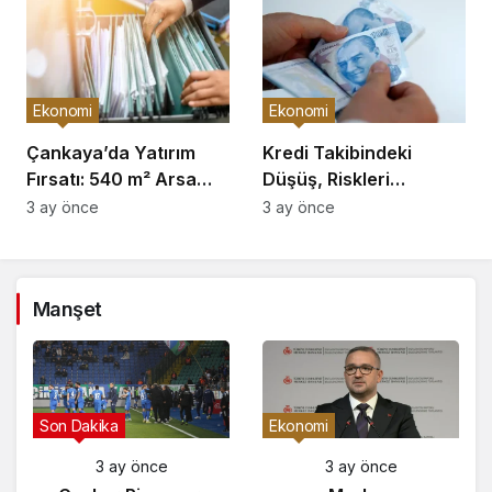
Ekonomi
Ekonomi
Çankaya’da Yatırım
Kredi Takibindeki
Fırsatı: 540 m² Arsa
Düşüş, Riskleri
Satışı
Artırıyor!
3 ay önce
3 ay önce
Manşet
Gündem
Son Dakika
3 ay önce
3 ay önce