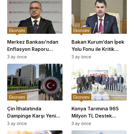
Ekonomi
Ekonomi
Merkez Bankası’ndan
Bakan Kurum’dan İpek
Enflasyon Raporu
Yolu Fonu ile Kritik
Açıklaması
Görüşme
3 ay önce
3 ay önce
Ekonomi
Ekonomi
Çin İthalatında
Konya Tarımına 965
Dampinge Karşı Yeni
Milyon TL Destek
Önlemler!
Açıklaması
3 ay önce
3 ay önce