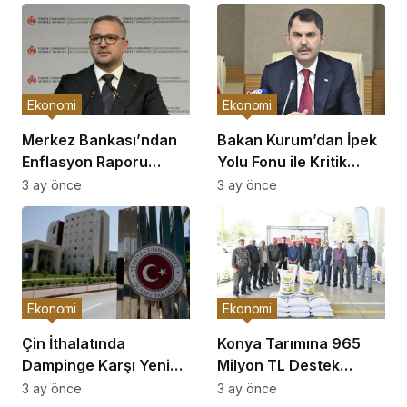
Ekonomi
Ekonomi
Merkez Bankası’ndan
Bakan Kurum’dan İpek
Enflasyon Raporu
Yolu Fonu ile Kritik
Açıklaması
Görüşme
3 ay önce
3 ay önce
Ekonomi
Ekonomi
Çin İthalatında
Konya Tarımına 965
Dampinge Karşı Yeni
Milyon TL Destek
Önlemler!
Açıklaması
3 ay önce
3 ay önce