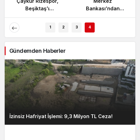
Yunanistan’da
Çaykur Rizespor,
Zeybek Tartışması
Beşiktaş’ı
Alevlendi!
Ağırlıyor!
1
2
3
4
Gündemden Haberler
İzinsiz Hafriyat İşlemi: 9,3 Milyon TL Ceza!