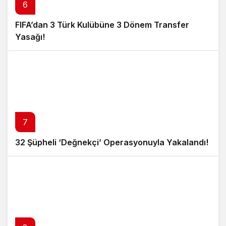
6
FIFA’dan 3 Türk Kulübüne 3 Dönem Transfer
Yasağı!
7
32 Şüpheli ‘Değnekçi’ Operasyonuyla Yakalandı!