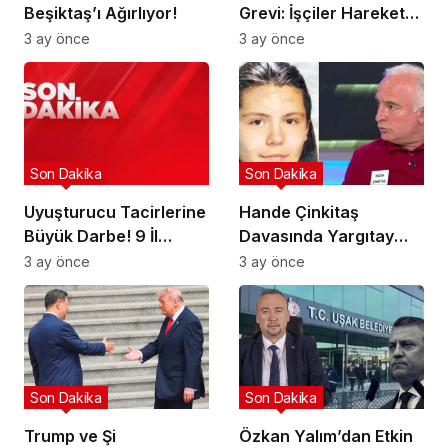
Beşiktaş’ı Ağırlıyor!
Grevi: İşçiler Harekete
Geçti!
3 ay önce
3 ay önce
Son Dakika
Son Dakika
Uyuşturucu Tacirlerine
Hande Çinkitaş
Büyük Darbe! 9 İl
Davasında Yargıtay
Hedefte!
Kararı!
3 ay önce
3 ay önce
Son Dakika
Son Dakika
Trump ve Şi
Özkan Yalım’dan Etkin