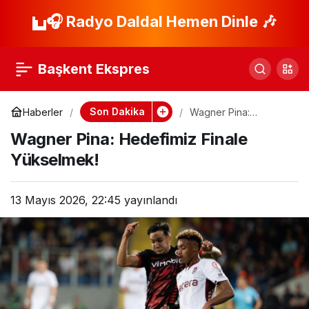
Milli Bilek
🎧 Radyo Daldal Hemen Dinle 🎶
Paylaş
Güreşçilerden
Başkent Ekspres
Macaristan’da Rekor
Son Dakika
Haberler
Wagner Pina:
Hedefimiz Finale
Başarı!
Wagner Pina: Hedefimiz Finale
Yükselmek!
Yükselmek!
13 Mayıs 2026, 22:45
yayınlandı