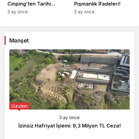
Cinping’ten Tarihi
Pişmanlık İfadeleri!
Ortaklık Mesajı
3 ay önce
3 ay önce
Manşet
Gündem
3 ay önce
İzinsiz Hafriyat İşlemi: 9,3 Milyon TL Ceza!