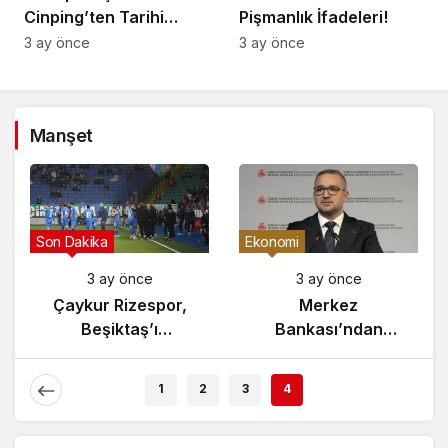
Cinping’ten Tarihi
Pişmanlık İfadeleri!
Ortaklık Mesajı
3 ay önce
3 ay önce
Manşet
Son Dakika
Ekonomi
3 ay önce
3 ay önce
Çaykur Rizespor,
Merkez
Beşiktaş’ı
Bankası’ndan
Ağırlıyor!
Enflasyon Raporu
Açıklaması
1
2
3
4