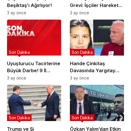
Beşiktaş’ı Ağırlıyor!
Grevi: İşçiler Harekete
Geçti!
3 ay önce
3 ay önce
Son Dakika
Son Dakika
Uyuşturucu Tacirlerine
Hande Çinkitaş
Büyük Darbe! 9 İl
Davasında Yargıtay
Hedefte!
Kararı!
3 ay önce
3 ay önce
Son Dakika
Son Dakika
Trump ve Şi
Özkan Yalım’dan Etkin