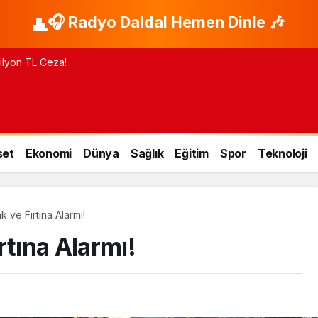
🎧 Radyo Daldal Hemen Dinle 🎶
 Milyon TL Ceza!
set
Ekonomi
Dünya
Sağlık
Eğitim
Spor
Teknoloji
 ve Fırtına Alarmı!
rtına Alarmı!