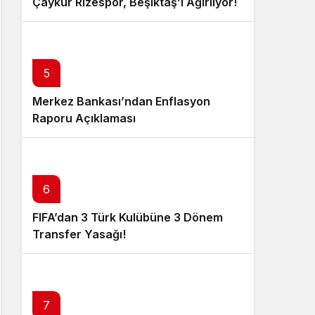
Çaykur Rizespor, Beşiktaş’ı Ağırlıyor!
5
Merkez Bankası’ndan Enflasyon
Raporu Açıklaması
6
FIFA’dan 3 Türk Kulübüne 3 Dönem
Transfer Yasağı!
7