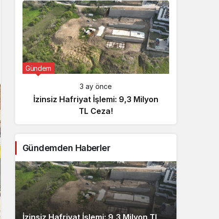
Gündem
Günde
3 ay önce
İzinsiz Hafriyat İşlemi: 9,3 Milyon
İçişl
TL Ceza!
Gündemden Haberler
İzinsiz Hafriyat İşlemi: 9,3 Milyon TL