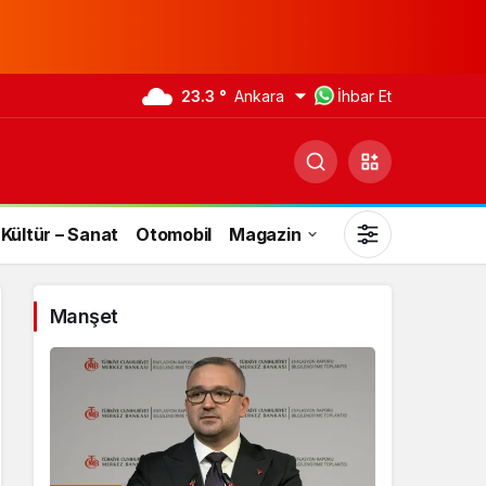
23.3 °
Ankara
İhbar Et
Kültür – Sanat
Otomobil
Magazin
Manşet
Gündüz Modu
Gündüz modunu seçin.