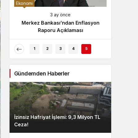
Gece Modu
Ekonomi
Gece modunu seçin.
3 ay önce
Merkez Bankası’ndan Enflasyon
Sistem Modu
Raporu Açıklaması
Sistem modunu seçin.
1
2
3
4
5
Gündemden Haberler
İzinsiz Hafriyat İşlemi: 9,3 Milyon TL
Ceza!