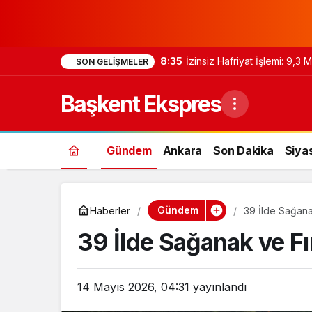
8:35
İzinsiz Hafriyat İşlemi: 9,3
SON GELIŞMELER
Başkent Ekspres
Gündem
Ankara
Son Dakika
Siya
Gündem
Haberler
39 İlde Sağanak
39 İlde Sağanak ve Fı
14 Mayıs 2026, 04:31
yayınlandı