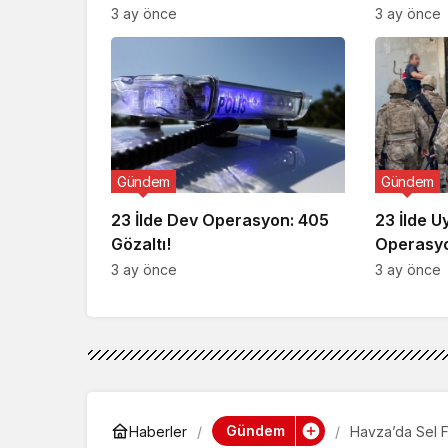
3 ay önce
3 ay önce
Gündem
Gündem
23 İlde Dev Operasyon: 405
23 İlde 
Gözaltı!
Operasyo
3 ay önce
3 ay önce
Gündem
Haberler
Havza’da Sel F