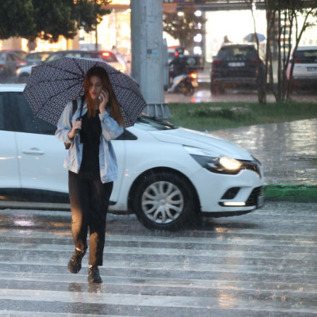
Son Dakika
nce
3 ay önce
bek Tartışması
Çaykur Rizespor, Beşiktaş’ı
di!
Ağırlıyor!