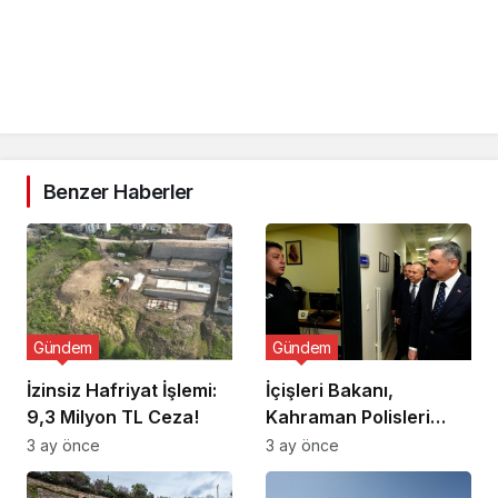
Benzer Haberler
Gündem
Gündem
İzinsiz Hafriyat İşlemi:
İçişleri Bakanı,
9,3 Milyon TL Ceza!
Kahraman Polisleri
Ziyaret Etti
3 ay önce
3 ay önce