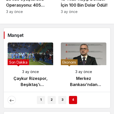
Operasyonu: 405
İçin 100 Bin Dolar Ödül!
Gözaltı!
3 ay önce
3 ay önce
Manşet
Gündem
Son Dakika
3 ay önce
3 ay önce
Yunanistan’da
Çaykur Rizespor,
Zeybek Tartışması
Beşiktaş’ı
Alevlendi!
Ağırlıyor!
1
2
3
4