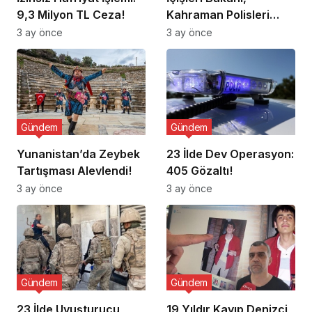
9,3 Milyon TL Ceza!
Kahraman Polisleri
Ziyaret Etti
3 ay önce
3 ay önce
Gündem
Gündem
Yunanistan’da Zeybek
23 İlde Dev Operasyon:
Tartışması Alevlendi!
405 Gözaltı!
3 ay önce
3 ay önce
Gündem
Gündem
23 İlde Uyuşturucu
19 Yıldır Kayıp Denizci