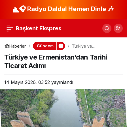
Yalım’ın Etkin
🎧 Radyo Daldal Hemen Dinle 🎶
Paylaş
Pişmanlık Savunması
Başkent Ekspres
Mahkemede!
Gündem
Haberler
Türkiye ve
Ermenistan’dan Tarihi
Türkiye ve Ermenistan’dan Tarihi
Ticaret Adımı
Ticaret Adımı
14 Mayıs 2026, 03:52
yayınlandı