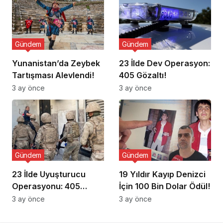
Gündem
Gündem
Yunanistan’da Zeybek
23 İlde Dev Operasyon:
Tartışması Alevlendi!
405 Gözaltı!
3 ay önce
3 ay önce
Gündem
Gündem
23 İlde Uyuşturucu
19 Yıldır Kayıp Denizci
Operasyonu: 405
İçin 100 Bin Dolar Ödül!
Gözaltı!
3 ay önce
3 ay önce