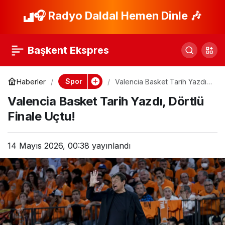
Ozan Tufan: Bu Yıl
🎧 Radyo Daldal Hemen Dinle 🎶
Paylaş
Kupa Trabzon’a
Başkent Ekspres
Yakışır!
Spor
Haberler
Valencia Basket Tarih Yazdı,
Dörtlü Finale Uçtu!
Valencia Basket Tarih Yazdı, Dörtlü
Finale Uçtu!
14 Mayıs 2026, 00:38
yayınlandı