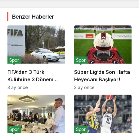
Benzer Haberler
Spor
Spor
FIFA’dan 3 Türk
Süper Lig’de Son Hafta
Kulübüne 3 Dönem
Heyecanı Başlıyor!
Transfer Yasağı!
3 ay önce
3 ay önce
Spor
Spor