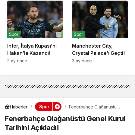
Spor
Spor
Inter, İtalya Kupası’nı
Manchester City,
Hakan’la Kazandı!
Crystal Palace’ı Geçti!
3 ay önce
3 ay önce
Spor
Haberler
Fenerbahçe Olağanüstü
Genel Kurul Tarihini Açıkladı!
Fenerbahçe Olağanüstü Genel Kurul
Tarihini Açıkladı!