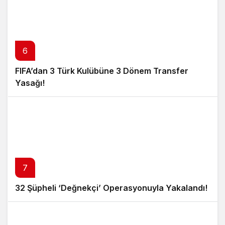
6
FIFA’dan 3 Türk Kulübüne 3 Dönem Transfer
Yasağı!
7
32 Şüpheli ‘Değnekçi’ Operasyonuyla Yakalandı!