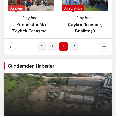
Gündem
Gündem
3 ay önce
3 ay önce
İçişleri Bakanı,
Yunanistan’da
Kahraman Polisleri
Zeybek Tartışması
Ziyaret Etti
Alevlendi!
1
2
3
4
Gündemden Haberler