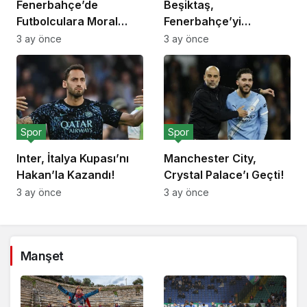
Fenerbahçe’de
Beşiktaş,
Futbolculara Moral
Fenerbahçe’yi
Yemeği!
Deplasmanda Yendi!
3 ay önce
3 ay önce
Spor
Spor
Inter, İtalya Kupası’nı
Manchester City,
Hakan’la Kazandı!
Crystal Palace’ı Geçti!
3 ay önce
3 ay önce
Manşet