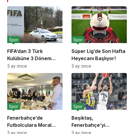
Spor
Spor
FIFA’dan 3 Türk
Süper Lig’de Son Hafta
Kulübüne 3 Dönem
Heyecanı Başlıyor!
Transfer Yasağı!
3 ay önce
3 ay önce
Spor
Spor
Fenerbahçe’de
Beşiktaş,
Futbolculara Moral
Fenerbahçe’yi
Yemeği!
Deplasmanda Yendi!
3 ay önce
3 ay önce