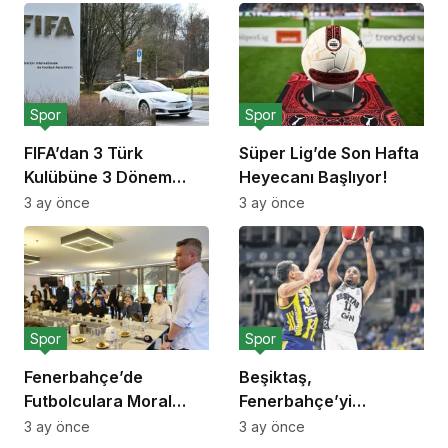
Spor
Spor
FIFA’dan 3 Türk
Süper Lig’de Son Hafta
Kulübüne 3 Dönem
Heyecanı Başlıyor!
Transfer Yasağı!
3 ay önce
3 ay önce
Spor
Spor
Fenerbahçe’de
Beşiktaş,
Futbolculara Moral
Fenerbahçe’yi
Yemeği!
Deplasmanda Yendi!
3 ay önce
3 ay önce