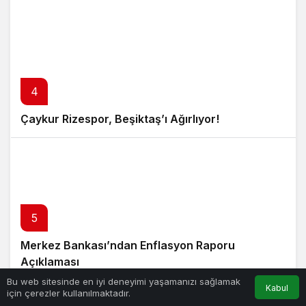
4
Çaykur Rizespor, Beşiktaş’ı Ağırlıyor!
5
Merkez Bankası’ndan Enflasyon Raporu
Açıklaması
Bu web sitesinde en iyi deneyimi yaşamanızı sağlamak
Kabul
için çerezler kullanılmaktadır.