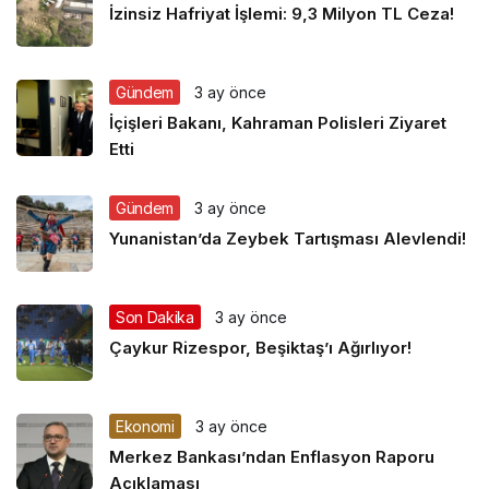
İzinsiz Hafriyat İşlemi: 9,3 Milyon TL Ceza!
Gündem
3 ay önce
İçişleri Bakanı, Kahraman Polisleri Ziyaret
Etti
Gündem
3 ay önce
Yunanistan’da Zeybek Tartışması Alevlendi!
Son Dakika
3 ay önce
Çaykur Rizespor, Beşiktaş’ı Ağırlıyor!
Ekonomi
3 ay önce
Merkez Bankası’ndan Enflasyon Raporu
Açıklaması