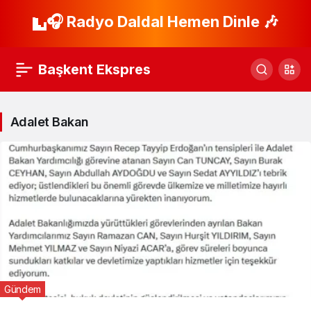
🎧 Radyo Daldal Hemen Dinle 🎶
Başkent Ekspres
Adalet Bakan
Gündem