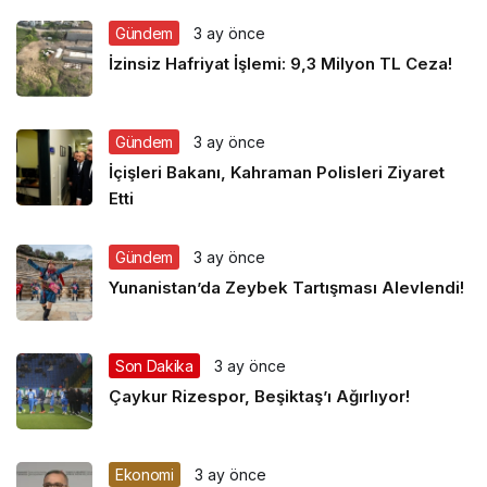
Gündem
3 ay önce
İzinsiz Hafriyat İşlemi: 9,3 Milyon TL Ceza!
Gündem
3 ay önce
İçişleri Bakanı, Kahraman Polisleri Ziyaret
Etti
Gündem
3 ay önce
Yunanistan’da Zeybek Tartışması Alevlendi!
Son Dakika
3 ay önce
Çaykur Rizespor, Beşiktaş’ı Ağırlıyor!
Ekonomi
3 ay önce