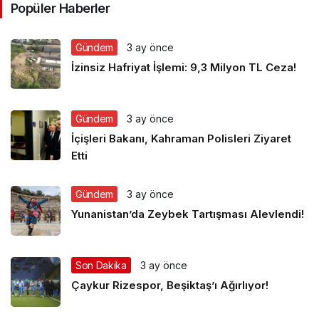
Popüler Haberler
Gündem
3 ay önce
İzinsiz Hafriyat İşlemi: 9,3 Milyon TL Ceza!
Gündem
3 ay önce
İçişleri Bakanı, Kahraman Polisleri Ziyaret
Etti
Gündem
3 ay önce
Yunanistan’da Zeybek Tartışması Alevlendi!
Son Dakika
3 ay önce
Çaykur Rizespor, Beşiktaş’ı Ağırlıyor!