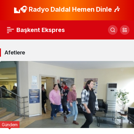
🎧 Radyo Daldal Hemen Dinle 🎶
Başkent Ekspres
Afetlere
Gündem