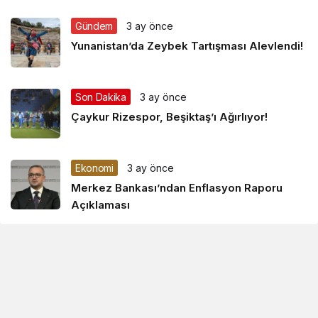
Gündem
3 ay önce
Yunanistan’da Zeybek Tartışması Alevlendi!
Son Dakika
3 ay önce
Çaykur Rizespor, Beşiktaş’ı Ağırlıyor!
Ekonomi
3 ay önce
Merkez Bankası’ndan Enflasyon Raporu
Açıklaması