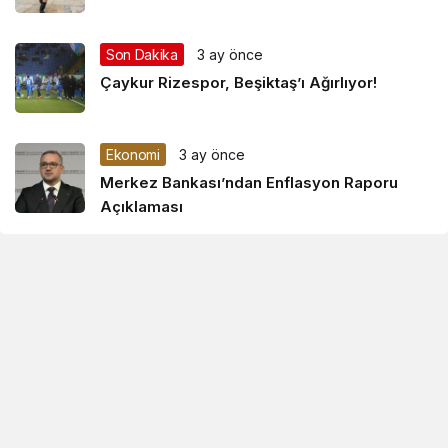
Son Dakika
3 ay önce
Çaykur Rizespor, Beşiktaş’ı Ağırlıyor!
Ekonomi
3 ay önce
Merkez Bankası’ndan Enflasyon Raporu
Açıklaması