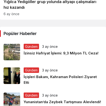
Yığılca Yedigöller grup yolunda altyapı çalışmaları
hız kazandı
6 ay önce
Popüler Haberler
Gündem
3 ay önce
İzinsiz Hafriyat İşlemi: 9,3 Milyon TL Ceza!
Gündem
3 ay önce
İçişleri Bakanı, Kahraman Polisleri Ziyaret
Etti
Gündem
3 ay önce
Yunanistan’da Zeybek Tartışması Alevlendi!