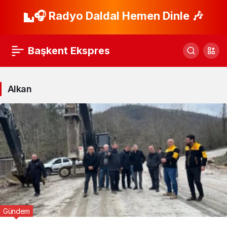
🎧 Radyo Daldal Hemen Dinle 🎶
Başkent Ekspres
Alkan
Gündem