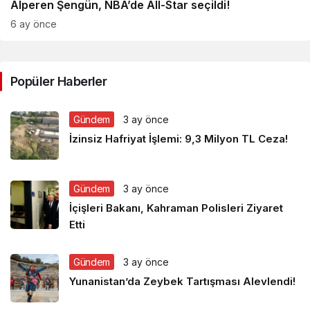
Alperen Şengün, NBA’de All-Star seçildi!
6 ay önce
Popüler Haberler
Gündem
3 ay önce
İzinsiz Hafriyat İşlemi: 9,3 Milyon TL Ceza!
Gündem
3 ay önce
İçişleri Bakanı, Kahraman Polisleri Ziyaret
Etti
Gündem
3 ay önce
Yunanistan’da Zeybek Tartışması Alevlendi!