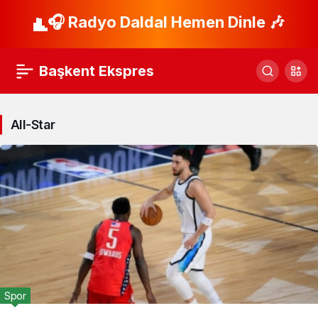
🎧 Radyo Daldal Hemen Dinle 🎶
Başkent Ekspres
All-Star
Spor