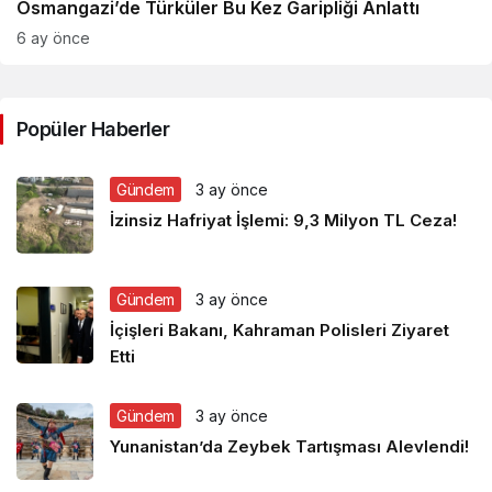
Osmangazi’de Türküler Bu Kez Garipliği Anlattı
6 ay önce
Popüler Haberler
Gündem
3 ay önce
İzinsiz Hafriyat İşlemi: 9,3 Milyon TL Ceza!
Gündem
3 ay önce
İçişleri Bakanı, Kahraman Polisleri Ziyaret
Etti
Gündem
3 ay önce
Yunanistan’da Zeybek Tartışması Alevlendi!