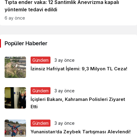
Tıpta ender vaka: 12 Santimlik Anevrizma kapalı
yöntemle tedavi edildi
6 ay önce
Popüler Haberler
Gündem
3 ay önce
İzinsiz Hafriyat İşlemi: 9,3 Milyon TL Ceza!
Gündem
3 ay önce
İçişleri Bakanı, Kahraman Polisleri Ziyaret
Etti
Gündem
3 ay önce
Yunanistan’da Zeybek Tartışması Alevlendi!