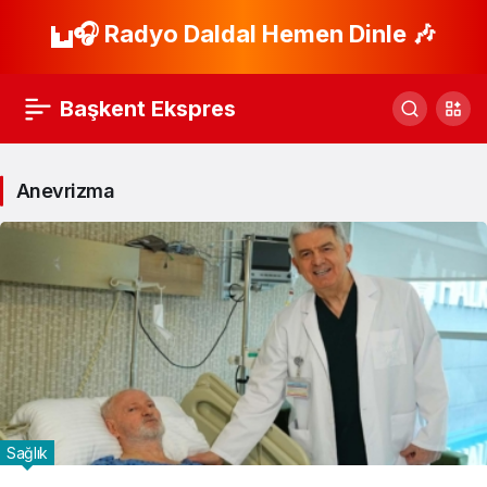
🎧 Radyo Daldal Hemen Dinle 🎶
Başkent Ekspres
Anevrizma
Sağlık