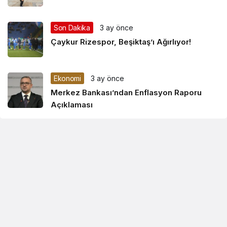
Son Dakika
3 ay önce
Çaykur Rizespor, Beşiktaş’ı Ağırlıyor!
Ekonomi
3 ay önce
Merkez Bankası’ndan Enflasyon Raporu
Açıklaması