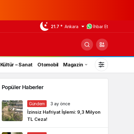
21.7 °
Ankara
İhbar Et
Kültür – Sanat
Otomobil
Magazin
Popüler Haberler
Gündem
3 ay önce
Gündüz Modu
İzinsiz Hafriyat İşlemi: 9,3 Milyon
Gündüz modunu seçin.
TL Ceza!