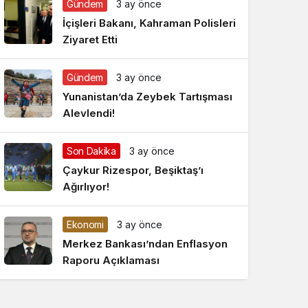
Gündem
3 ay önce
Gece Modu
Gece modunu seçin.
İçişleri Bakanı, Kahraman Polisleri
Ziyaret Etti
Sistem Modu
Sistem modunu seçin.
Gündem
3 ay önce
Yunanistan’da Zeybek Tartışması
Alevlendi!
Son Dakika
3 ay önce
Çaykur Rizespor, Beşiktaş’ı
Ağırlıyor!
Ekonomi
3 ay önce
Merkez Bankası’ndan Enflasyon
Raporu Açıklaması