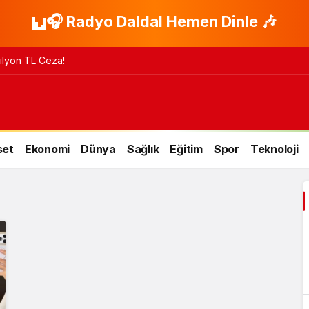
🎧 Radyo Daldal Hemen Dinle 🎶
 Milyon TL Ceza!
set
Ekonomi
Dünya
Sağlık
Eğitim
Spor
Teknoloji