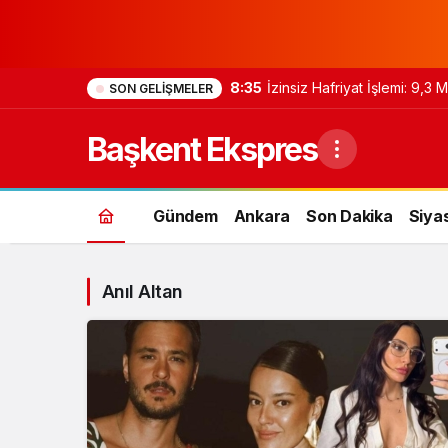
8:35
İzinsiz Hafriyat İşlemi: 9,3
SON GELIŞMELER
Başkent Ekspres
Gündem
Ankara
Son Dakika
Siya
Anıl Altan