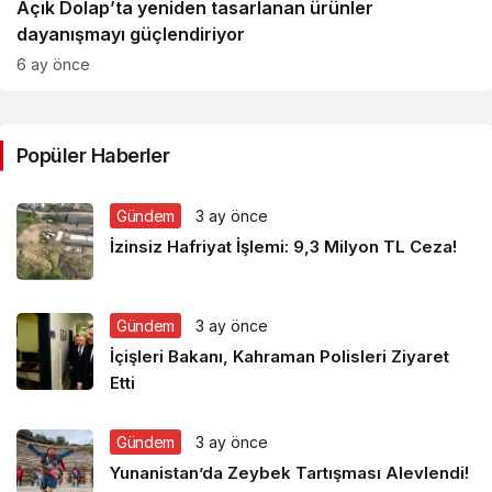
Açık Dolap’ta yeniden tasarlanan ürünler
dayanışmayı güçlendiriyor
6 ay önce
Popüler Haberler
Gündem
3 ay önce
İzinsiz Hafriyat İşlemi: 9,3 Milyon TL Ceza!
Gündem
3 ay önce
İçişleri Bakanı, Kahraman Polisleri Ziyaret
Etti
Gündem
3 ay önce
Yunanistan’da Zeybek Tartışması Alevlendi!