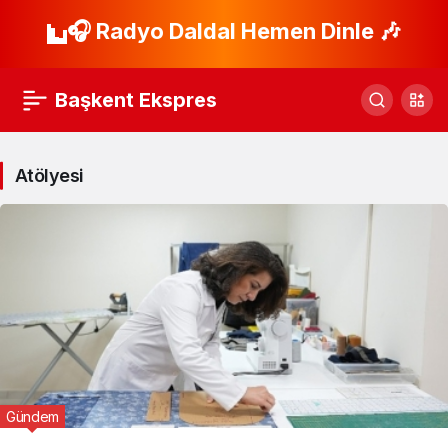
🎧 Radyo Daldal Hemen Dinle 🎶
Başkent Ekspres
Atölyesi
Gündem