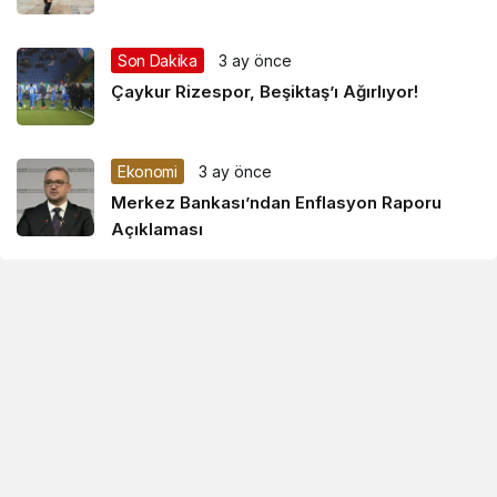
Son Dakika
3 ay önce
Çaykur Rizespor, Beşiktaş’ı Ağırlıyor!
Ekonomi
3 ay önce
Merkez Bankası’ndan Enflasyon Raporu
Açıklaması