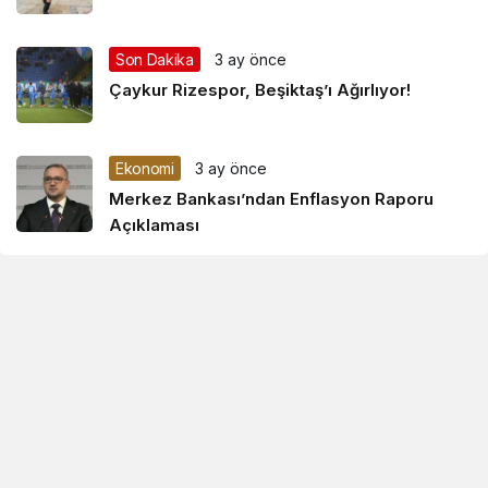
Son Dakika
3 ay önce
Çaykur Rizespor, Beşiktaş’ı Ağırlıyor!
Ekonomi
3 ay önce
Merkez Bankası’ndan Enflasyon Raporu
Açıklaması