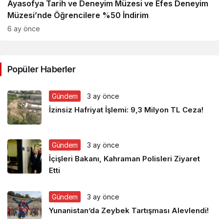
Ayasofya Tarih ve Deneyim Müzesi ve Efes Deneyim
Müzesi’nde Öğrencilere %50 İndirim
6 ay önce
Popüler Haberler
Gündem
3 ay önce
İzinsiz Hafriyat İşlemi: 9,3 Milyon TL Ceza!
Gündem
3 ay önce
İçişleri Bakanı, Kahraman Polisleri Ziyaret
Etti
Gündem
3 ay önce
Yunanistan’da Zeybek Tartışması Alevlendi!